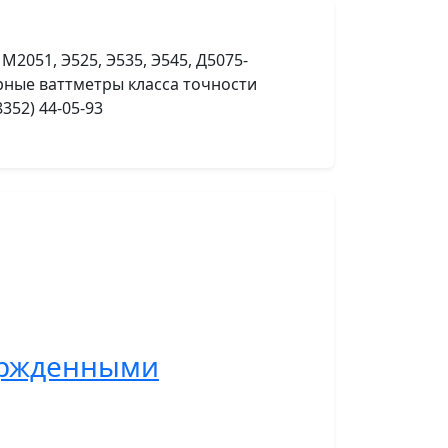
М2051, Э525, Э535, Э545, Д5075-
орные ваттметры класса точности
352) 44-05-93
ержденными