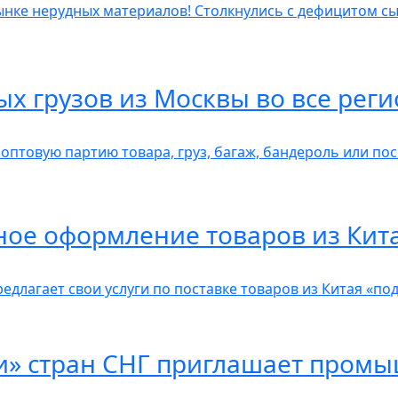
ынке нерудных материалов! Столкнулись с дефицитом с
ых грузов из Москвы во все рег
птовую партию товара, груз, багаж, бандероль или пос
ное оформление товаров из Кит
длагает свои услуги по поставке товаров из Китая «под
» стран СНГ приглашает пром