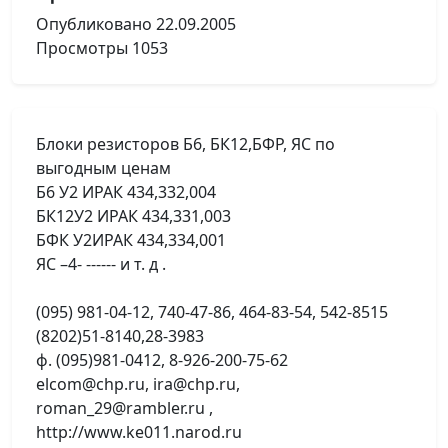
Опубликовано
22.09.2005
Просмотры
1053
Блоки резисторов Б6, БК12,БФР, ЯС по
выгодным ценам
Б6 У2 ИРАК 434,332,004
БК12У2 ИРАК 434,331,003
БФК У2ИРАК 434,334,001
ЯС –4- ------ и т. д .
(095) 981-04-12, 740-47-86, 464-83-54, 542-8515
(8202)51-8140,28-3983
ф. (095)981-0412, 8-926-200-75-62
elcom@chp.ru, ira@chp.ru,
roman_29@rambler.ru ,
http://www.ke011.narod.ru