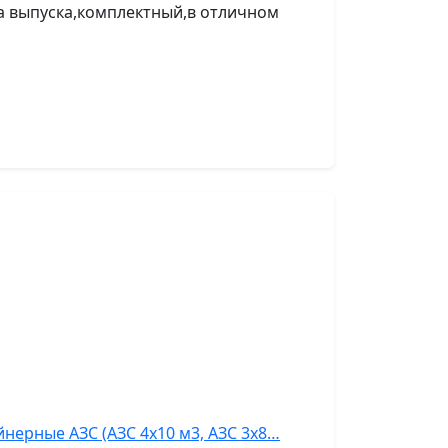
а выпуска,комплектный,в отличном
нерные АЗС (АЗС 4х10 м3, АЗС 3х8…