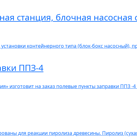
ная станция, блочная насосная 
 установки контейнерного типа (блок-бокс насосный), 
авки ППЗ-4
» изготовит на заказ полевые пункты заправки ППЗ -4 
ованы для реакции пиролиза древесины. Пиролиз (сухая