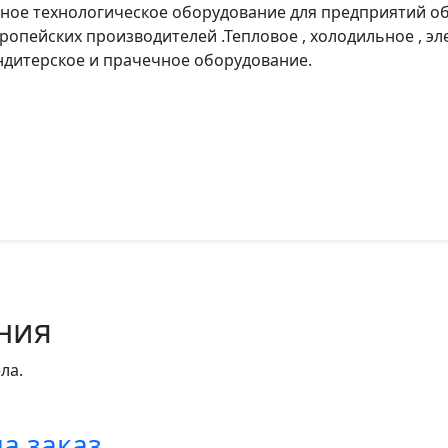
ое технологическое оборудование для предприятий об
вропейских производителей .Тепловое , холодильное , э
ндитерское и прачечное оборудование.
ния
ла.
а заказ