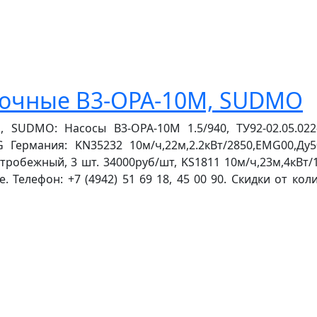
лочные В3-ОРА-10М, SUDMO
 SUDMO: Насосы В3-ОРА-10М 1.5/940, ТУ92-02.05.02
Германия: KN35232 10м/ч,22м,2.2кВт/2850,EMG00,Ду5
тробежный, 3 шт. 34000руб/шт, KS1811 10м/ч,23м,4кВт/14
. Телефон: +7 (4942) 51 69 18, 45 00 90. Скидки от к