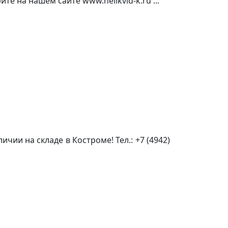
те на нашем сайте www.nelikvid-k.ru ...
чии на складе в Костроме! Тел.: +7 (4942)