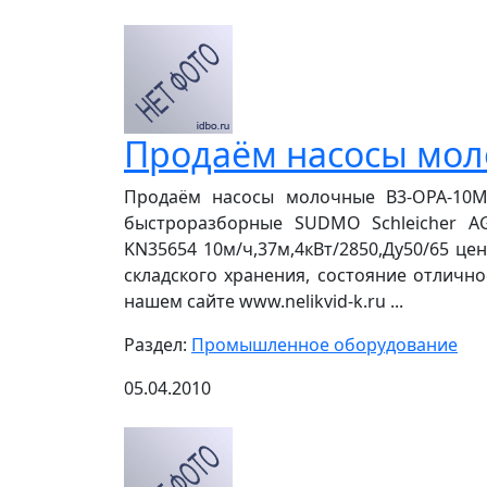
Продаём насосы мо
Продаём насосы молочные В3-ОРА-10М,
быстроразборные SUDMO Schleicher AG 
KN35654 10м/ч,37м,4кВт/2850,Ду50/65 цен
складского хранения, состояние отличное
нашем сайте www.nelikvid-k.ru ...
Раздел:
Промышленное оборудование
05.04.2010