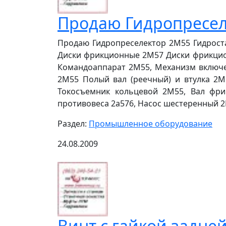
Продаю Гидропресел
Продаю Гидропреселектор 2М55 Гидрост
Диски фрикционные 2М57 Диски фрикцио
Командоаппарат 2М55, Механизм включе
2М55 Полый вал (реечный) и втулка 2М
Токосъемник кольцевой 2М55, Вал фр
противовеса 2а576, Насос шестеренный 2Н
Раздел:
Промышленное оборудование
24.08.2009
Винт с гайкой задней