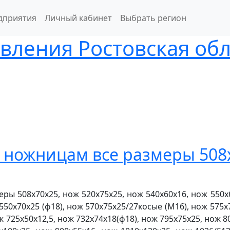
дприятия
Личный кабинет
Выбрать регион
вления Ростовская обл
 ножницам все размеры 508
ы 508х70х25, нож 520х75х25, нож 540х60х16, нож 550х6
 550х70х25 (ф18), нож 570х75х25/27косые (М16), нож 575
ж 725х50х12,5, нож 732х74х18(ф18), нож 795х75х25, нож 8