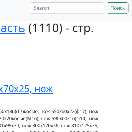
Поиск
асть
(1110) - стр.
х70х25, нож
0х18(ф17)косые, нож 550х60х22(ф17), нож
х70х20косые(М16), нож 590х60х16(ф14), нож
01х99х30, нож 800х120х36, нож 810х125х35,