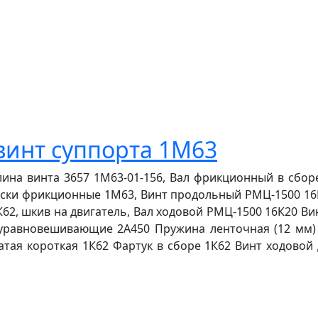
винт суппорта 1М63
лина винта 3657 1М63-01-156, Вал фрикционный в сбо
иски фрикционные 1М63, Винт продольный РМЦ-1500 16
К62, шкив на двигатель, Вал ходовой РМЦ-1500 16К20 Ви
уравновешивающие 2А450 Пружина ленточная (12 мм) 
атая короткая 1К62 Фартук в сборе 1К62 Винт ходово