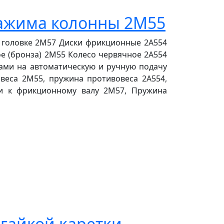
зажима колонны 2М55
 головке 2М57 Диски фрикционные 2А554
 (бронза) 2М55 Колесо червячное 2А554
ами на автоматическую и ручную подачу
веса 2М55, пружина противовеса 2А554,
и к фрикционному валу 2М57, Пружина
 гайкой каретки