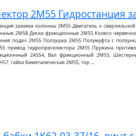
ектор 2М55 Гидростанция 
анция зажима колонны 2М55 Двигатель к сверлильной
нные 2М58 Диски фрикционные 2М55 Колесо червячное
ния подач 2М55 Ползушка 2М55 Полумуфта с ползунк
55 привод гидропреселектора 2М55 Пружина противо
икционнный 2А554, Вал фрикционный 2М55, Шестерн
57, гайка биметалическая 2М55, тор ...
 бабки 1К62-03-37/16, винт с