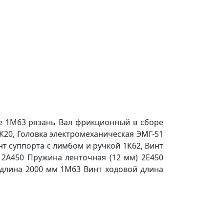
ре 1М63 рязань Вал фрикционный в сборе
К20, Головка электромеханическая ЭМГ-51
нт суппорта с лимбом и ручкой 1К62, Винт
2А450 Пружина ленточная (12 мм) 2Е450
й длина 2000 мм 1М63 Винт ходовой длина