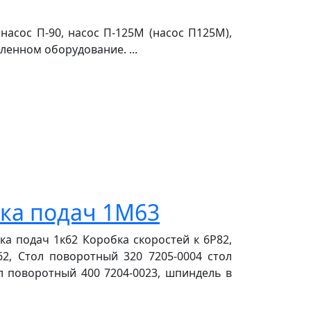
онасос П-90, насос П-125М (насос П125М),
ленном оборудование. ...
бка подач 1М63
ка подач 1к62 Коробка скоростей к 6Р82,
62, Стол поворотный 320 7205-0004 стол
л поворотный 400 7204-0023, шпиндель в