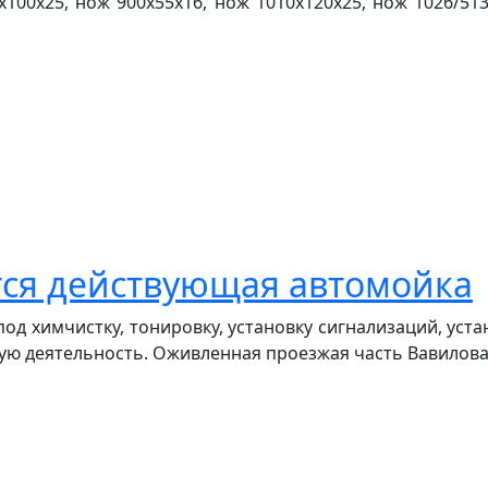
х100х25, нож 900х55х16, нож 1010х120х25, нож 1026/51
тся действующая автомойка
 под химчистку, тонировку, установку сигнализаций, уст
ую деятельность. Оживленная проезжая часть Вавилова 85т.