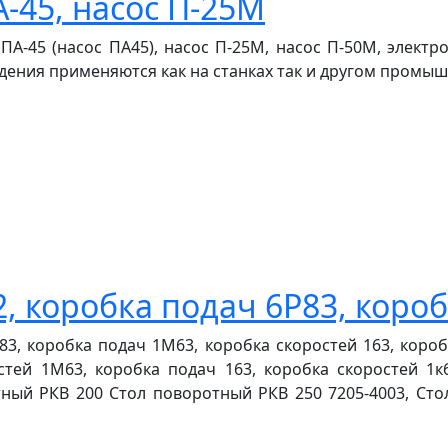
А-45, насос П-25М
ПА-45 (насос ПА45), насос П-25М, насос П-50М, электр
дения применяются как на станках так и другом промыш
2, коробка подач 6Р83, коро
83, коробка подач 1М63, коробка скоростей 163, короб
стей 1М63, коробка подач 163, коробка скоростей 1к
тный РКВ 200 Стол поворотный РКВ 250 7205-4003, Сто