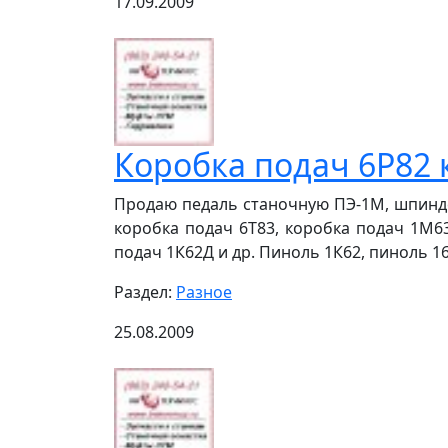
17.09.2009
Коробка подач 6Р82 
Продаю педаль станочную ПЭ-1М, шпиндел
коробка подач 6Т83, коробка подач 1М63
подач 1К62Д и др. Пиноль 1К62, пиноль 16К
Раздел:
Разное
25.08.2009