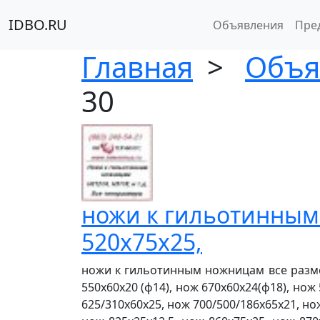
IDBO.RU
Объявления
Пре
Главная
>
Объя
30
ножи к гильотинным
520х75х25,
ножи к гильотинным ножницам все размер
550х60х20 (ф14), нож 670х60х24(ф18), нож
625/310х60х25, нож 700/500/186х65х21, но