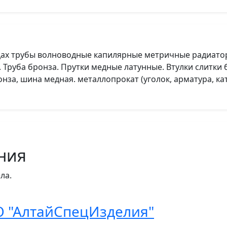
адах трубы волноводные капилярные метричные радиато
Труба бронза. Прутки медные латунные. Втулки слитки 
онза, шина медная. металлопрокат (уголок, арматура, кат
ния
ла.
О "АлтайСпецИзделия"