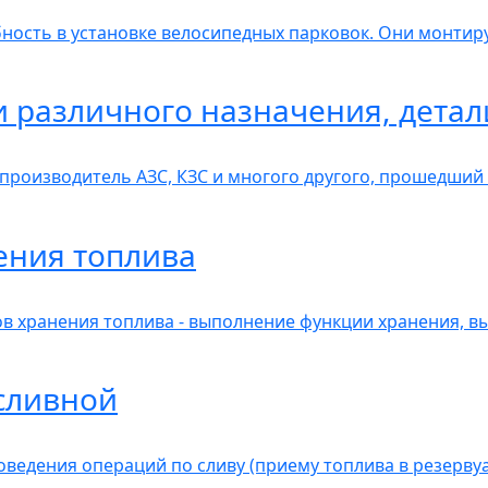
бность в установке велосипедных парковок. Они монтир
 различного назначения, детал
 производитель АЗС, КЗС и многого другого, прошедши
ения топлива
в хранения топлива - выполнение функции хранения, в
сливной
оведения операций по сливу (приему топлива в резерву