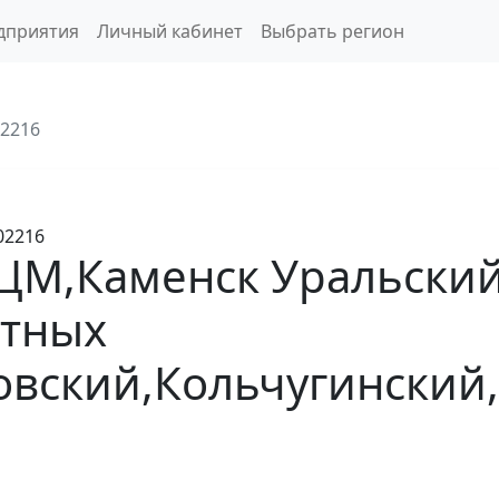
дприятия
Личный кабинет
Выбрать регион
2216
02216
М,Каменск Уральский,
етных
овский,Кольчугинский,