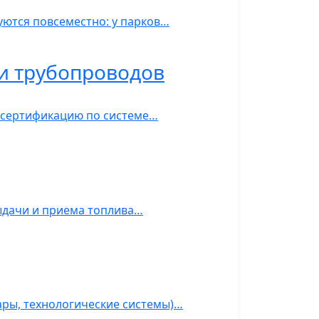
уются повсеместно: у парков…
и трубопроводов
й сертификацию по системе…
ыдачи и приема топлива…
ары, технологические системы)…