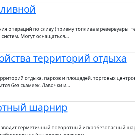
сливной
ия операций по сливу (приему топлива в резервуары, т
х систем. Могут оснащаться…
ойства территорий отдыха
рриторий отдыха, парков и площадей, торговых центров
тся без скамеек. Лавочки и…
отный шарнир
изводит герметичный поворотный искробезопасный ша
трубопроводов (установки верхнего…