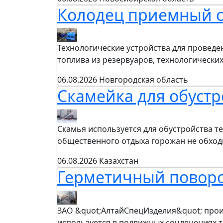
Колодец приемный 
Технологические устройства для проведен
топлива из резервуаров, технологически
06.08.2026
Новгородская область
Скамейка для обустр
Скамья используется для обустройства те
общественного отдыха горожан не обходи
06.08.2026
Казахстан
Герметичный повор
ЗАО &quot;АлтайСпецИзделия&quot; про
используется в подвижных сочленениях 