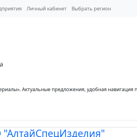
дприятия
Личный кабинет
Выбрать регион
ий
ериалы». Актуальные предложения, удобная навигация 
О "АлтайСпецИзделия"