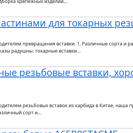
одборка крепежных изделий…
астинами для токарных рез
телем превращения вставки. 1. Различные сорта и раз
аказы радушны. токарные вставки…
ые резьбовые вставки, хор
телем резьбовых вставок из карбида в Китае, наша про
 Различный сорт и…