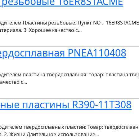
 резьбовые 16ER8STACME
ителем Пластины резьбовые: Пункт NO .: 16ER8STACME.
териала. 3. Хорошее качество с…
ердосплавная PNEA110408
телем пластина твердосплавная: товар: пластина твер
качество с…
ные пластины R390-11T308
ителем твердосплавных пластин: Товар: твердосплавны
а. 2. Жизни Длительное использование…