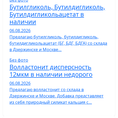
Без фото
Бутилгликоль, Бутилдигликоль,
Бутилдигликольацетат в
наличии
06.08.2026
Предлагаю бутилгликоль, бутилдигликоль,
бутилдигликольацетат (БГ, БДГ, БДГА) со склада
в Дзержинске и Москве…
Без фото
Волластонит дисперсность
12мкм в наличии недорого
06.08.2026
Предлагаю волластонит со склада в
Дзержинске и Москве. Добавка представляет
из себя природный силикат кальция с…