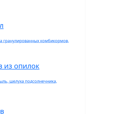
л
ва гранулированных комбикормов,
 из опилок
ыль, шелуха подсолнечника,
ов