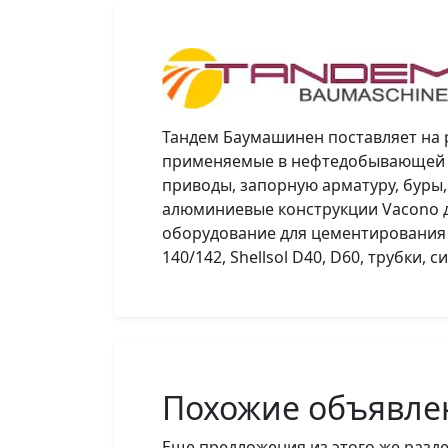
Тандем Баумашинен поставляет на 
применяемые в нефтедобывающей и
приводы, запорную арматуру, буры,
алюминиевые конструкции Vacono 
оборудование для цементирования у
140/142, Shellsol D40, D60, трубки,
Похожие объявле
Еще предложения из этого же разде