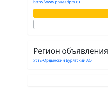
http://www.ppuaadpm.ru
Регион объявлени
Усть-Ордынский Бурятский АО