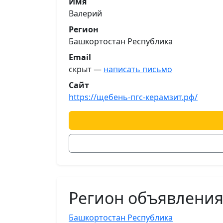
Имя
Валерий
Регион
Башкортостан Республика
Email
скрыт —
написать письмо
Сайт
https://щебень-пгс-керамзит.рф/
Регион объявлени
Башкортостан Республика