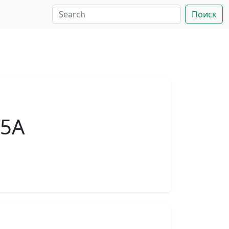
Поиск
95А