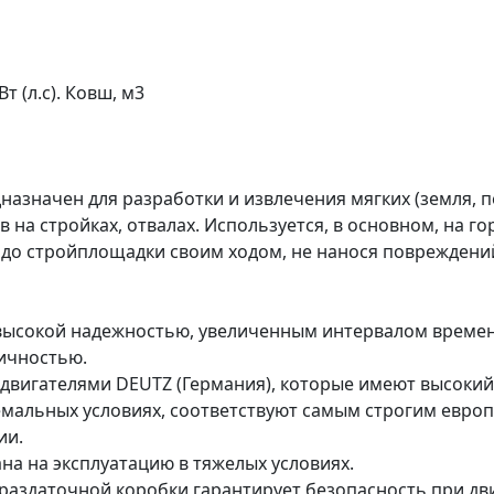
т (л.с). Ковш, м3
значен для разработки и извлечения мягких (земля, пес
 на стройках, отвалах. Используется, в основном, на г
ся до стройплощадки своим ходом, не нанося поврежде
ысокой надежностью, увеличенным интервалом времен
ичностью.
вигателями DEUTZ (Германия), которые имеют высокий
емальных условиях, соответствуют самым строгим евро
ии.
на на эксплуатацию в тяжелых условиях.
раздаточной коробки гарантирует безопасность при дв