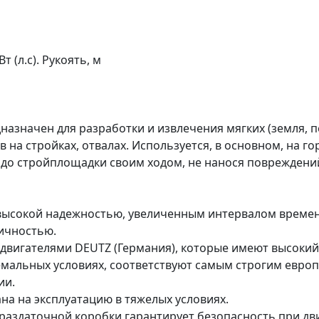
 (л.с). Рукоять, м
значен для разработки и извлечения мягких (земля, пес
 на стройках, отвалах. Используется, в основном, на г
ся до стройплощадки своим ходом, не нанося поврежде
ысокой надежностью, увеличенным интервалом времен
ичностью.
вигателями DEUTZ (Германия), которые имеют высокий
емальных условиях, соответствуют самым строгим евро
ии.
на на эксплуатацию в тяжелых условиях.
раздаточной коробки гарантирует безопасность при дв