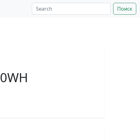
Поиск
30WН