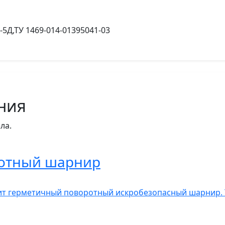
У-5Д,ТУ 1469-014-01395041-03
ния
ла.
отный шарнир
ит герметичный поворотный искробезопасный шарнир.