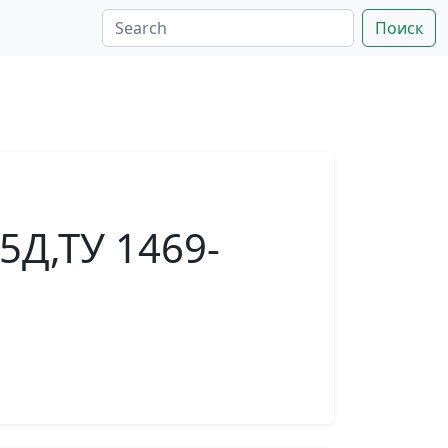
Поиск
-5Д,ТУ 1469-