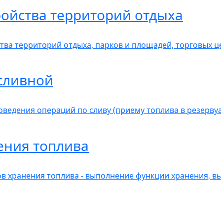
ройства территорий отдыха
тва территорий отдыха, парков и площадей, торговых ц
сливной
оведения операций по сливу (приему топлива в резерву
ения топлива
в хранения топлива - выполнение функции хранения, в