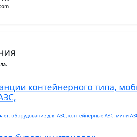
.com
ния
ла.
анции контейнерного типа, моб
АЗС,
вает: оборудование для АЗС, контейнерные АЗС, мини А