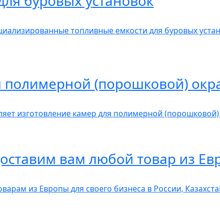
для буровых установок
иализированные топливные емкости для буровых устан
 полимерной (порошковой) окр
яет изготовление камер для полимерной (порошковой)
доставим вам любой товар из Ев
оварам из Европы для своего бизнеса в России, Казахс