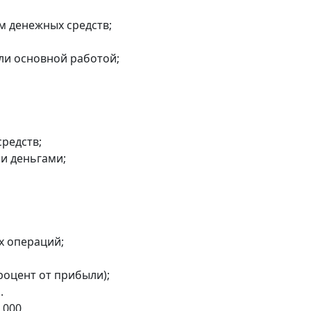
м денежных средств;
ли основной работой;
средств;
и деньгами;
х операций;
роцент от прибыли);
.
 000