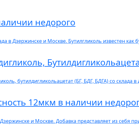
наличии недорого
лада в Дзержинске и Москве. Бутилгликоль известен как 
дигликоль, Бутилдигликольацет
коль, бутилдигликольацетат (БГ, БДГ, БДГА) со склада 
сность 12мкм в наличии недоро
 Дзержинске и Москве. Добавка представляет из себя п