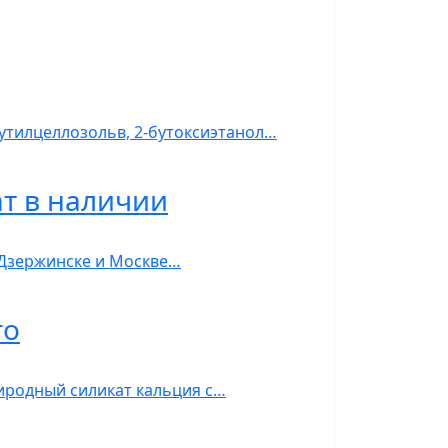
бутилцеллозольв, 2-бутоксиэтанол…
ат в наличии
в Дзержинске и Москве…
го
риродный силикат кальция с…