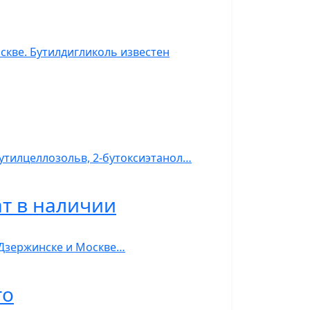
скве. Бутилдигликоль известен
бутилцеллозольв, 2-бутоксиэтанол…
ат в наличии
в Дзержинске и Москве…
го