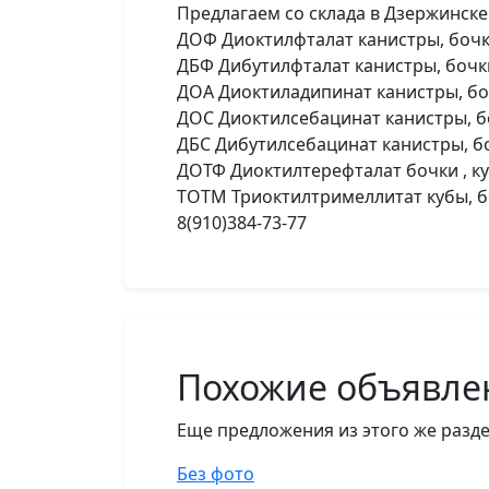
Предлагаем со склада в Дзержинске
ДОФ Диоктилфталат канистры, бочки
ДБФ Дибутилфталат канистры, бочки
ДОА Диоктиладипинат канистры, боч
ДОС Диоктилсебацинат канистры, бо
ДБС Дибутилсебацинат канистры, бо
ДОТФ Диоктилтерефталат бочки , ку
ТОТМ Триоктилтримеллитат кубы, 
8(910)384-73-77
Похожие объявле
Еще предложения из этого же разде
Без фото