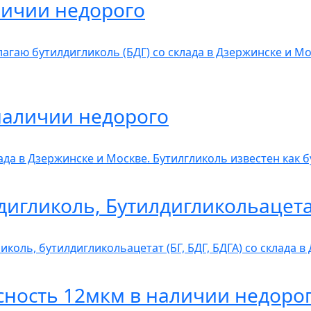
личии недорого
агаю бутилдигликоль (БДГ) со склада в Дзержинске и Мо
наличии недорого
лада в Дзержинске и Москве. Бутилгликоль известен как 
дигликоль, Бутилдигликольацет
коль, бутилдигликольацетат (БГ, БДГ, БДГА) со склада 
сность 12мкм в наличии недоро