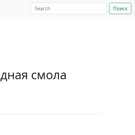
Поиск
идная смола