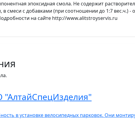
омпонентная эпоксидная смола. Не содержит растворител
, в смеси с добавками (при соотношении до 1:7 вес.ч.) - 
Подробности на сайте http://www.alitstroyservis.ru
ния
ла.
О "АлтайСпецИзделия"
бность в установке велосипедных парковок. Они монтир