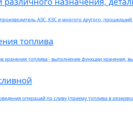
 различного назначения, детал
 производитель АЗС, КЗС и многого другого, прошедши
ения топлива
в хранения топлива - выполнение функции хранения, в
сливной
оведения операций по сливу (приему топлива в резерву