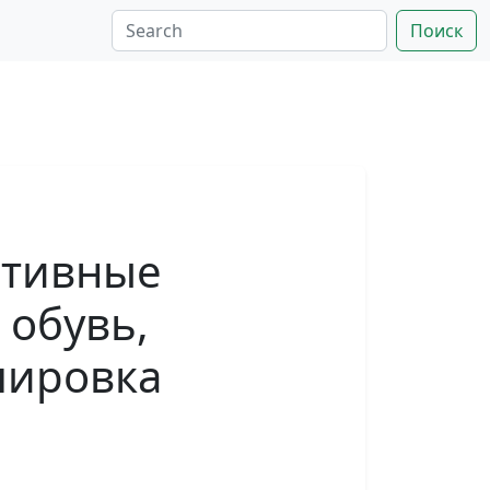
Поиск
ртивные
 обувь,
пировка