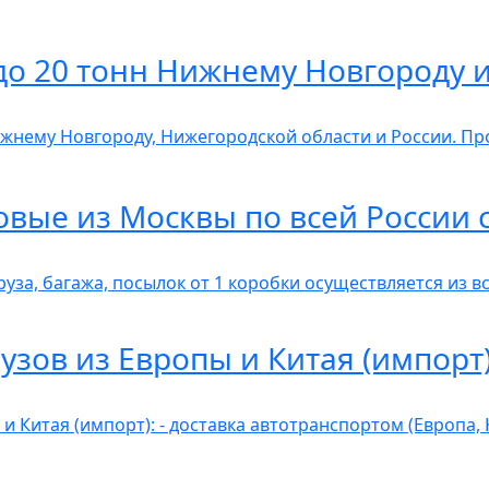
до 20 тонн Нижнему Новгороду и
ижнему Новгороду, Нижегородской области и России. П
овые из Москвы по всей России
уза, багажа, посылок от 1 коробки осуществляется из 
узов из Европы и Китая (импорт
и Китая (импорт): - доставка автотранспортом (Европа,