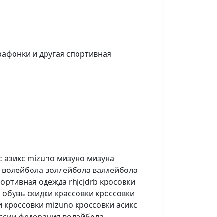
рафонки и другая спортивная
с азикс mizuno мизуно мизуна
ля волейбола воллейбола валлейбола
ортивная одежда rhjcjdrb кросовки
 обувь скидки крассовки кроссовки
и кроссовки mizuno кроссовки асикс
оссии федерация волейбола