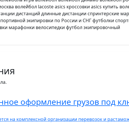
сква волейбол lacoste asics кроссовки asics купить вол
дистанции дистанций длинные дистанции спринтерские м
спортивной экипировки по России и СНГ футболки спор
овки марафонки велосипедки футбол экипировочный
ния
ла.
нное оформление грузов под кл
тся на комплексной организации перевозок и растамож