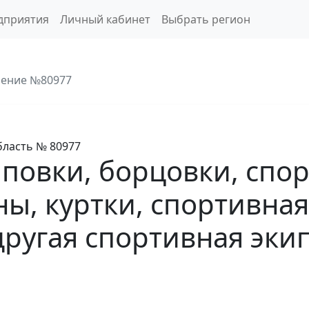
дприятия
Личный кабинет
Выбрать регион
ение №80977
бласть
№ 80977
иповки, борцовки, спо
ы, куртки, спортивная
другая спортивная эки