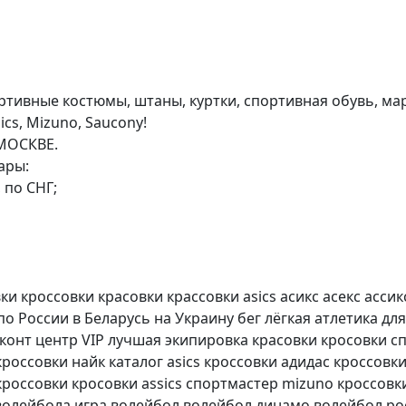
ртивные костюмы, штаны, куртки, спортивная обувь, ма
cs, Mizuno, Saucony!
МОСКВЕ.
ары:
 по СНГ;
кроссовки красовки крассовки asics асикс асекс ассик
по России в Беларусь на Украину бег лёгкая атлетика д
конт центр VIP лучшая экипировка красовки кросовки сп
россовки найк каталог asics кроссовки адидас кроссовки
кроссовки кросовки assics спортмастер mizuno кроссовк
волейбола игра волейбол волейбол динамо волейбол р