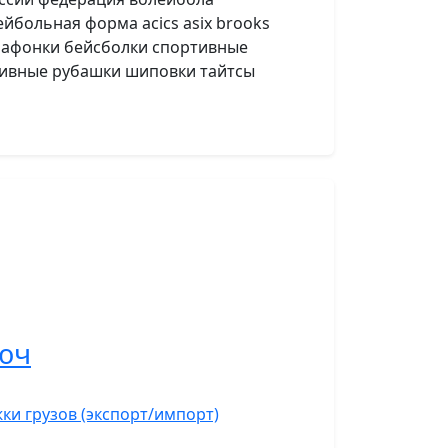
ейбольная форма acics asix brooks
арафонки бейсболки спортивные
тивные рубашки шиповки тайтсы
юч
ки грузов (экспорт/импорт)