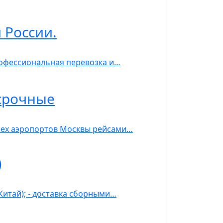
 России.
рофессиональная перевозка и…
 срочные
всех аэропортов Москвы рейсами…
)
 Китай); - доставка сборными…