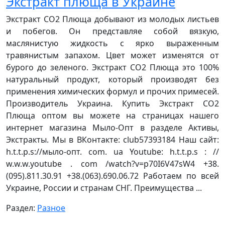
Экстракт плюща в Украине
Экстракт СО2 Плюща добывают из молодых листьев
и побегов. Он представляе собой вязкую,
маслянистую жидкость с ярко выраженным
травянистым запахом. Цвет может изменятся от
бурого до зеленого. Экстракт СО2 Плюща это 100%
натуральный продукт, который производят без
применения химических формул и прочих примесей.
Производитель Украина. Купить Экстракт СО2
Плюща оптом вы можете на страницах нашего
интернет магазина Мыло-Опт в разделе Активы,
Экстракты. Мы в ВКонтакте: club57393184 Наш сайт:
h.t.t.p.s://мыло-опт. com. ua Youtube: h.t.t.p.s : //
w.w.w.youtube . com /watch?v=p70I6V47sW4 +38.
(095).811.30.91 +38.(063).690.06.72 Работаем по всей
Украине, России и странам СНГ. Преимущества ...
Раздел:
Разное