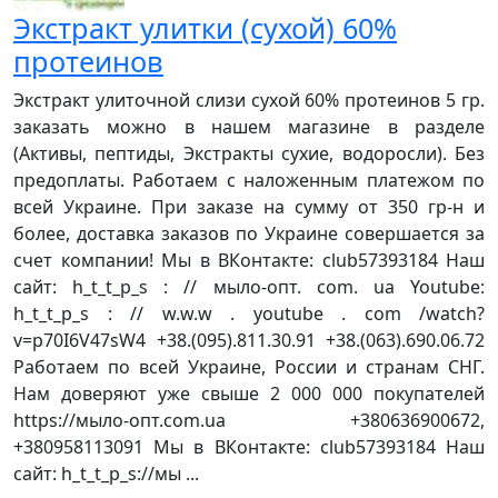
Экстракт улитки (сухой) 60%
протеинов
Экстракт улиточной слизи сухой 60% протеинов 5 гр.
заказать можно в нашем магазине в разделе
(Активы, пептиды, Экстракты сухие, водоросли). Без
предоплаты. Работаем с наложенным платежом по
всей Украине. При заказе на сумму от 350 гр-н и
более, доставка заказов по Украине совершается за
счет компании! Мы в ВКонтакте: club57393184 Наш
сайт: h_t_t_p_s : // мыло-опт. com. ua Youtube:
h_t_t_p_s : // w.w.w . youtube . com /watch?
v=p70I6V47sW4 +38.(095).811.30.91 +38.(063).690.06.72
Работаем по всей Украине, России и странам СНГ.
Нам доверяют уже свыше 2 000 000 покупателей
https://мыло-опт.com.ua +380636900672,
+380958113091 Мы в ВКонтакте: club57393184 Наш
сайт: h_t_t_p_s://мы ...