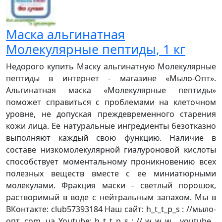
Маска альгинатная
Молекулярные пептиды, 1 кг
Недорого купить Маску альгинатную Молекулярные
пептиды в интернет - магазине «Мыло-Опт».
Альгинатная маска «Молекулярные пептиды»
поможет справиться с проблемами на клеточном
уровне, не допуская преждевременного старения
кожи лица. Ее натуральные ингредиенты безотказно
выполняют каждый свою функцию. Наличие в
составе низкомолекулярной гиалуроновой кислоты
способствует моментальному проникновению всех
полезных веществ вместе с ее миниатюрными
молекулами. Фракция маски - светлый порошок,
растворимый в воде с нейтральным запахом. Мы в
ВКонтакте: club57393184 Наш сайт: h_t_t_p_s : //мыло-
опт. com. ua Youtube: h_t_t_p_s : // w_w_w . youtube .