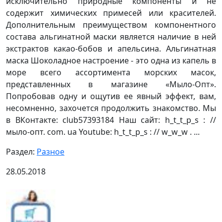
исключительно природные компоненты и не
содержит химических примесей или красителей.
Дополнительным преимуществом компонентного
состава альгинатной маски является наличие в ней
экстрактов какао-бобов и апельсина. Альгинатная
маска Шоколадное настроение - это одна из капель в
море всего ассортимента морских масок,
представленных в магазине «Мыло-Опт».
Попробовав одну и ощутив ее явный эффект, вам,
несомненно, захочется продолжить знакомство. Мы
в ВКонтакте: club57393184 Наш сайт: h_t_t_p_s : //
мыло-опт. com. ua Youtube: h_t_t_p_s : // w_w_w . ...
Раздел:
Разное
28.05.2018