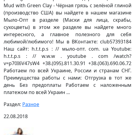
Mud with Green Clay - Чёрная грязь с зелёной глиной
(производство США) вы найдете в нашем магазине
Мыло-Опт в разделе (Маски для лица, скрабы,
сухоцветы) в этом же разделе вы найдете много
интересного, а главное полезного для себя
любимой/любимого! Мы в ВКонтакте: club57393184
Наш сайт: h.t.t.p.s : // мыло-опт. com. ua Youtube:
h.t.t.p.s : // w.w.w . youtube . com /watch?
v=p70I6V47sW4 +38.(095).811.30.91 +38.(063).690.06.72
Работаем по всей Украине, России и странам СНГ.
Преимущества работы с нами: Отгрузка в тот же
день Без предоплаты Работаем с наложенным
платежом по всей Украин ...
Раздел:
Разное
22.08.2018