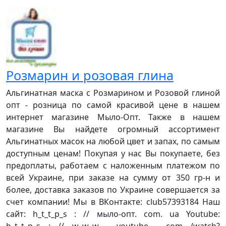
Розмарин и розовая глина
Альгинатная маска с Розмарином и Розовой глиной
опт - розница по самой красивой цене в нашем
интернет магазине Мыло-Опт. Также в нашем
магазине Вы найдете огромный ассортимент
Альгинатных масок на любой цвет и запах, по самым
доступным ценам! Покупая у нас Вы покупаете, без
предоплаты, работаем с наложенным платежом по
всей Украине, при заказе на сумму от 350 гр-н и
более, доставка заказов по Украине совершается за
счет компании! Мы в ВКонтакте: club57393184 Наш
сайт: h_t_t_p_s : // мыло-опт. com. ua Youtube:
h_t_t_p_s : // w_w_w . youtube . com /watch?