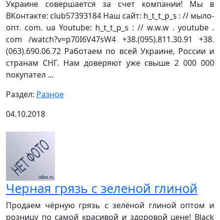
Украине совершается за счет компании! Мы в
ВКонтакте: club57393184 Наш сайт: h_t_t_p_s : // мыло-
опт. com. ua Youtube: h_t_t_p_s : // w.w.w . youtube .
com /watch?v=p70I6V47sW4 +38.(095).811.30.91 +38.
(063).690.06.72 Работаем по всей Украине, России и
странам СНГ. Нам доверяют уже свыше 2 000 000
покупател ...
Раздел:
Разное
04.10.2018
Черная грязь с зеленой глиной
Продаем чёрную грязь с зелёной глиной оптом и
розницу по самой красивой и здоровой цене! Black