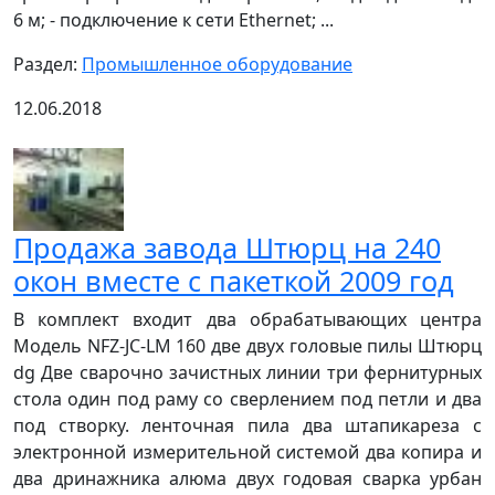
6 м; - подключение к сети Ethernet; ...
Раздел:
Промышленное оборудование
12.06.2018
Продажа завода Штюрц на 240
окон вместе с пакеткой 2009 год
В комплект входит два обрабатывающих центра
Модель NFZ-JC-LM 160 две двух головые пилы Штюрц
dg Две сварочно зачистных линии три фернитурных
стола один под раму со сверлением под петли и два
под створку. ленточная пила два штапикареза с
электронной измерительной системой два копира и
два дринажника алюма двух годовая сварка урбан