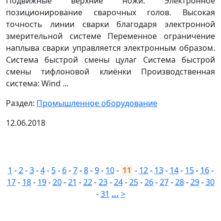
Подвижные верхние ножи. Электронное
позиционирование сварочных голов. Высокая
точность линии сварки благодаря электронной
змерительной системе Переменное ограничение
наплыва сварки управляется электронным образом.
Система быстрой смены цулаг Система быстрой
смены тифлоновой клиёнки Производственная
система: Wind ...
Раздел:
Промышленное оборудование
12.06.2018
1
-
2
-
3
-
4
-
5
-
6
-
7
-
8
-
9
-
10
-
11
-
12
-
13
-
14
-
15
-
16
-
17
-
18
-
19
-
20
-
21
-
22
-
23
-
24
-
25
-
26
-
27
-
28
-
29
-
30
-
31
...
>