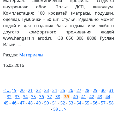
Материал: алюминиевый профиль. Отделка
внутренняя: обои. Полы: ДСП, линолеум.
Комплектация: 100 кроватей (матрасы, подушки,
одеяла). Тумбочки - 50 шт. Стулья. Идеально может
подойти для создания базы отдыха или любого
другого комфортного проживания людей
www.hangars.n arod.ru +38 050 308 8008 Руслан
Ильич ...
Раздел:
Материалы
16.02.2016
<
...
19
-
20
-
21
-
22
-
23
-
24
-
25
-
26
-
27
-
28
-
29
-
30
-
31
-
32
-
33
-
34
-
35
-
36
-
37
-
38
-
39
-
40
-
41
-
42
-
43
-
44
-
45
-
46
-
47
-
48
-
49
-
50
-
51
-
52
-
53
-
54
-
55
-
56
-
57
-
58
-
59
...
>