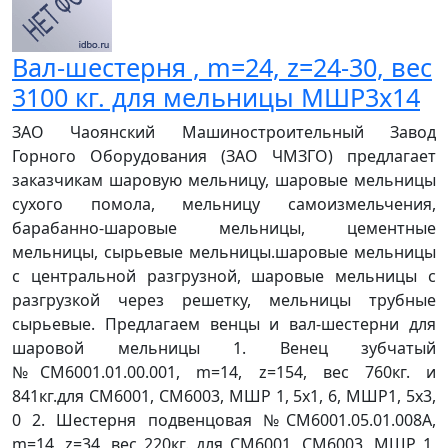
Вал-шестерня , m=24, z=24-30, вес
3100 кг. для мельницы МШР3х14
ЗАО Чаоянский Машиностроительный Завод
Горного Оборудования (ЗАО ЧМЗГО) предлагает
заказчикам шаровую мельницу, шаровые мельницы
сухого помола, мельницу самоизмельчения,
барабанно-шаровые мельницы, цементные
мельницы, сырьевые мельницы.шаровые мельницы
с центральной разгрузной, шаровые мельницы с
разгрузкой через решетку, мельницы трубные
сырьевые. Предлагаем венцы и вал-шестерни для
шаровой мельницы 1. Венец зубчатый
№СМ6001.01.00.001, m=14, z=154, вес 760кг. и
841кг.для СМ6001, СМ6003, МШР 1, 5х1, 6, МШР1, 5х3,
0 2. Шестерня подвенцовая №СМ6001.05.01.008А,
m=14, z=34, вес 220кг. для СМ6001, СМ6003, МШР 1,