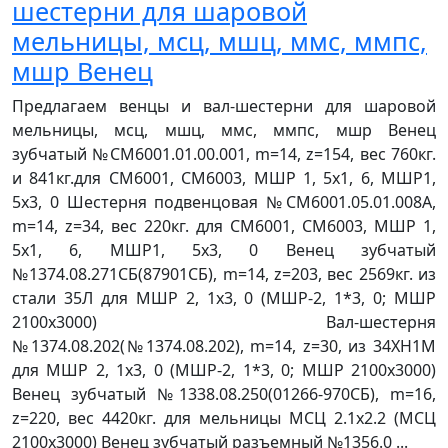
шестерни для шаровой
мельницы, мсц, мшц, ммс, ммпс,
мшр Венец
Предлагаем венцы и вал-шестерни для шаровой
мельницы, мсц, мшц, ммс, ммпс, мшр Венец
зубчатый №СМ6001.01.00.001, m=14, z=154, вес 760кг.
и 841кг.для СМ6001, СМ6003, МШР 1, 5х1, 6, МШР1,
5х3, 0 Шестерня подвенцовая №СМ6001.05.01.008А,
m=14, z=34, вес 220кг. для СМ6001, СМ6003, МШР 1,
5х1, 6, МШР1, 5х3, 0 Венец зубчатый
№1374.08.271СБ(87901СБ), m=14, z=203, вес 2569кг. из
стали 35Л для МШР 2, 1х3, 0 (МШР-2, 1*3, 0; МШР
2100х3000) Вал-шестерня
№1374.08.202(№1374.08.202), m=14, z=30, из 34ХН1М
для МШР 2, 1х3, 0 (МШР-2, 1*3, 0; МШР 2100х3000)
Венец зубчатый №1338.08.250(01266-970СБ), m=16,
z=220, вес 4420кг. для мельницы МСЦ 2.1х2.2 (МСЦ
2100х3000) Венец зубчатый разъемный №1356.0 ...