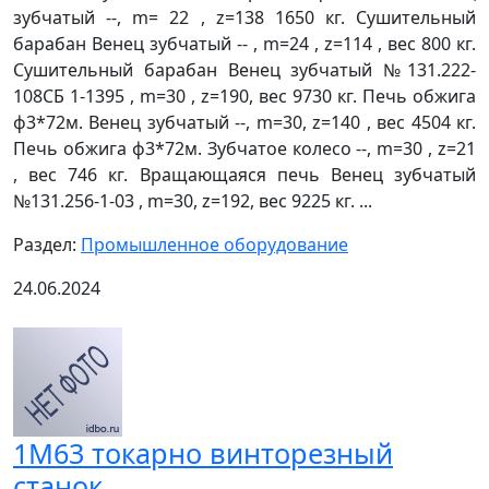
зубчатый --, m= 22 , z=138 1650 кг. Сушительный
барабан Венец зубчатый -- , m=24 , z=114 , вес 800 кг.
Сушительный барабан Венец зубчатый №131.222-
108СБ 1-1395 , m=30 , z=190, вес 9730 кг. Печь обжига
ф3*72м. Венец зубчатый --, m=30, z=140 , вес 4504 кг.
Печь обжига ф3*72м. Зубчатое колесо --, m=30 , z=21
, вес 746 кг. Вращающаяся печь Венец зубчатый
№131.256-1-03 , m=30, z=192, вес 9225 кг. ...
Раздел:
Промышленное оборудование
24.06.2024
1М63 токарно винторезный
станок