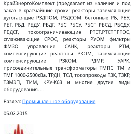
КрайЭнергоКомплект (предлагает из наличия и под
заказ в кратчайшие сроки: реакторы заземляющие
дугогасящие РЗДПОМ, РЗДСОМ, бетонные РБ, РБУ,
РБГ, РБД, РБДУ, РБДГ, РБС, РБСУ, РБСГ, РБСД, РБСДУ,
РБДСГ, токоограничивающие РТСТ,РТСТГ,РТОС,
сглаживающие СРОС, реакторы РУОМ фильтры
ФМЗО управление САНК, реакторы РТМ,
компенсирующие реакторы РКОМ, заземляющие
компенсирующие РЗКОМ, РДМР, УАРК,
присоединительные трансформаторы ТМПС, ТМ и
ТМГ 1000-2500кВа, ТРДН, ТСЛ, токопроводы ТЗК, ТЗКР,
ТЗМЭП, ТИМ, КРУ-К63 и многие другие виды
оборудования. ...
Раздел:
Промышленное оборудование
05.02.2015