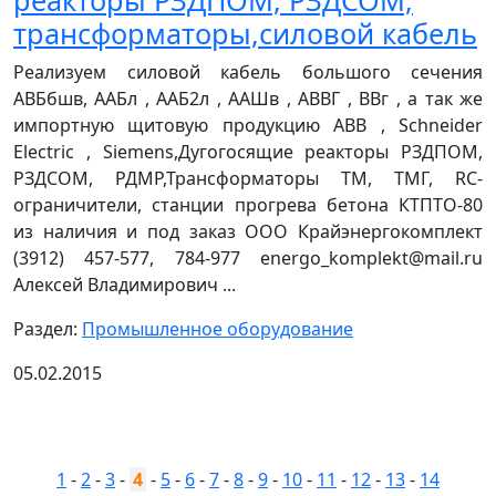
реакторы РЗДПОМ, РЗДСОМ,
трансформаторы,силовой кабель
Реализуем силовой кабель большого сечения
АВБбшв, ААБл , ААБ2л , ААШв , АВВГ , ВВг , а так же
импортную щитовую продукцию АВВ , Schneider
Electric , Siemens,Дугогосящие реакторы РЗДПОМ,
РЗДСОМ, РДМР,Трансформаторы ТМ, ТМГ, RC-
ограничители, станции прогрева бетона КТПТО-80
из наличия и под заказ ООО Крайэнергокомплект
(3912) 457-577, 784-977 energo_komplekt@mail.ru
Алексей Владимирович ...
Раздел:
Промышленное оборудование
05.02.2015
1
-
2
-
3
-
4
-
5
-
6
-
7
-
8
-
9
-
10
-
11
-
12
-
13
-
14