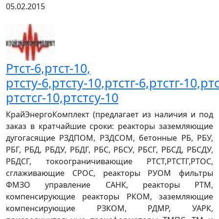
05.02.2015
Ртст-6,ртст-10,
ртсту-6,ртсту-10,ртстг-6,ртстг-10,ртс
ртстсг-10,ртстсу-10
КрайЭнергоКомплект (предлагает из наличия и под
заказ в кратчайшие сроки: реакторы заземляющие
дугогасящие РЗДПОМ, РЗДСОМ, бетонные РБ, РБУ,
РБГ, РБД, РБДУ, РБДГ, РБС, РБСУ, РБСГ, РБСД, РБСДУ,
РБДСГ, токоограничивающие РТСТ,РТСТГ,РТОС,
сглаживающие СРОС, реакторы РУОМ фильтры
ФМЗО управление САНК, реакторы РТМ,
компенсирующие реакторы РКОМ, заземляющие
компенсирующие РЗКОМ, РДМР, УАРК,