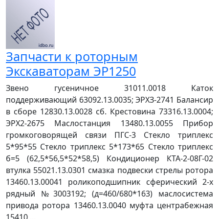
Запчасти к роторным
Экскаваторам ЭР1250
Звено гусеничное 31011.0018 Каток
поддерживающий 63092.13.0035; ЭРХЗ-2741 Балансир
в сборе 12830.13.0028 сб. Крестовина 73316.13.0004;
ЭРХ2-2675 Маслостанция 13480.13.0055 Прибор
громкоговорящей связи ПГС-3 Стекло триплекс
5*95*55 Стекло триплекс 5*173*65 Стекло триплекс
б=5 (62,5*56,5*52*58,5) Кондиционер КТА-2-08Г-02
втулка 55021.13.0301 смазка подвески стрелы ротора
13460.13.00041 роликоподшипник сферический 2-х
рядный №3003192; (д=460/680*163) маслосистема
привода ротора 13460.13.0040 муфта центрабежная
15410 ...