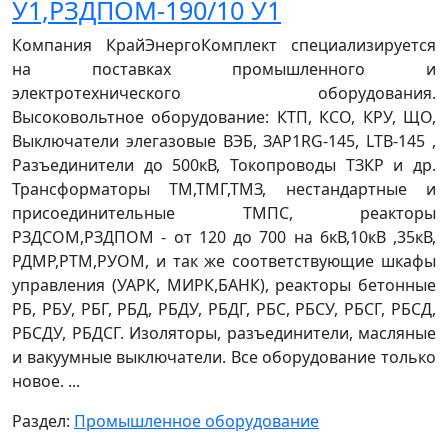
У1,РЗДПОМ-190/10 У1
Компания КрайЭнергоКомплект специализируется
на поставках промышленного и
электротехнического оборудования.
Высоковольтное оборудование: КТП, КСО, КРУ, ЩО,
Выключатели элегазовые ВЭБ, ЗАР1RG-145, LTВ-145 ,
Разъединители до 500кВ, Токопроводы ТЗКР и др.
Трансформаторы ТМ,ТМГ,ТМЗ, нестандартные и
присоединительные ТМПС, реакторы
РЗДСОМ,РЗДПОМ - от 120 до 700 на 6кВ,10кВ ,35кВ,
РДМР,РТМ,РУОМ, и так же соответствующие шкафы
управления (УАРК, МИРК,БАНК), реакторы бетонные
РБ, РБУ, РБГ, РБД, РБДУ, РБДГ, РБС, РБСУ, РБСГ, РБСД,
РБСДУ, РБДСГ. Изоляторы, разъединители, масляные
и вакуумные выключатели. Все оборудование только
новое. ...
Раздел:
Промышленное оборудование