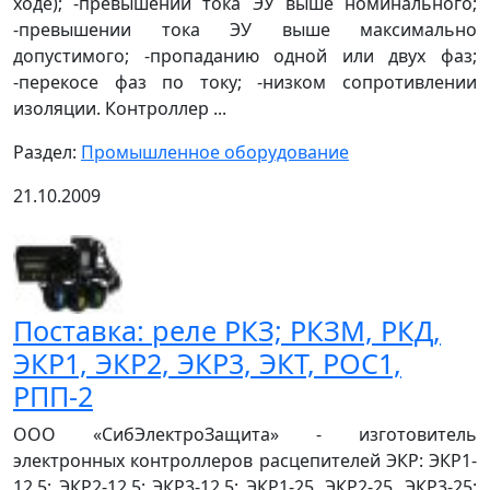
ходе); -превышении тока ЭУ выше номинального;
-превышении тока ЭУ выше максимально
допустимого; -пропаданию одной или двух фаз;
-перекосе фаз по току; -низком сопротивлении
изоляции. Контроллер ...
Раздел:
Промышленное оборудование
21.10.2009
Поставка: реле РКЗ; РКЗМ, РКД,
ЭКР1, ЭКР2, ЭКР3, ЭКТ, РОС1,
РПП-2
ООО «СибЭлектроЗащита» - изготовитель
электронных контроллеров расцепителей ЭКР: ЭКР1-
12,5; ЭКР2-12,5; ЭКР3-12.5; ЭКР1-25, ЭКР2-25, ЭКР3-25;