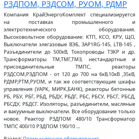
РЗДПОМ, РЗДСОМ, РУОМ, РДМР
Компания КрайЭнергоКомплект специализируется
на поставках промышленного и
электротехнического оборудования.
Высоковольтное оборудование: КТП, КСО, КРУ, ЩО,
Выключатели элегазовые ВЭБ, ЗАР1RG-145, LTВ-145 ,
Разъединители до 500кВ, Токопроводы ТЗКР и др.
Трансформаторы ТМ,ТМГ,ТМЗ, нестандартные и
присоединительные ТМПС, реакторы
РЗДСОМ,РЗДПОМ - от 120 до 700 на 6кВ,10кВ ,35кВ,
РДМР,РТМ,РУОМ, и так же соответствующие шкафы
управления (УАРК, МИРК,БАНК), реакторы бетонные
РБ, РБУ, РБГ, РБД, РБДУ, РБДГ, РБС, РБСУ, РБСГ, РБСД,
РБСДУ, РБДСГ. Изоляторы, разъединители, масляные
и вакуумные выключатели. Все оборудование только
новое. Реактор РЗДПОМ 480/10 Трансформатор
ТМПС 400/10 РЗДПОМ 190/10 ...
Раздел:
Промышленное оборудование