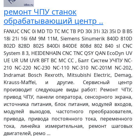
ремонт ЧПУ станок
обрабатывающий центр ..
FANUC CNC 0i MD TD TC MC TB PD 30i 31i 32i 35i D B B5
18i 21i 16i 6M 9M 11M, Siemens Sinumerik 840D 810D
802D 828D 802S 840Di 840DE 808d 802 840 sl CNC
System 8 3, HEIDENHAIN CNC TNC QSY QAN EcoDyn UV
UE UR UM UVR BFT BC MC CC , Балт Систем УЧПУ NC-
210 NC-220 NC-230 NC-110 NC-310 NC-201M NC-202,
Indramat Bosch Rexroth, Mitsubishi Electric, Demag,
Krauss-Maffei, и другие. Сервисный центр
производит следующие виды работ: Ремонт ЧПУ,
привод ЧПУ, панели оператора, сенсорного экрана,
источника питания, блок питания, модулей входов,
модулей выходов, частотного преобразователя,
привода, привода постоянного тока, переменного
тока, линейка измерительная, ремонт шаговых
двигателей, ремо ...