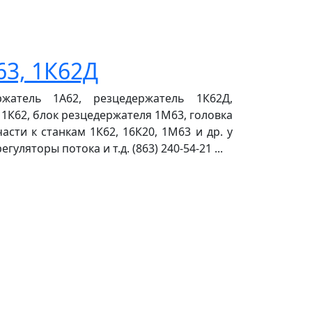
63, 1К62Д
жатель 1А62, резцедержатель 1К62Д,
1К62, блок резцедержателя 1М63, головка
сти к станкам 1К62, 16К20, 1М63 и др. у
уляторы потока и т.д. (863) 240-54-21 ...