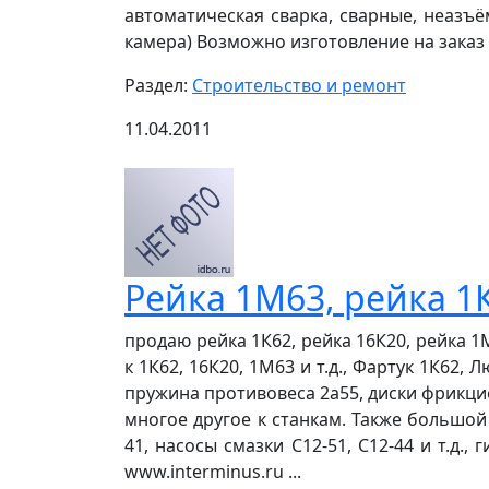
автоматическая сварка, сварные, неазъё
камера) Возможно изготовление на заказ (
Раздел:
Строительство и ремонт
11.04.2011
Рейка 1М63, рейка 1
продаю рейка 1К62, рейка 16К20, рейка 1
к 1К62, 16К20, 1М63 и т.д., Фартук 1К62
пружина противовеса 2а55, диски фрикцио
многое другое к станкам. Также большой
41, насосы смазки С12-51, С12-44 и т.д.,
www.interminus.ru ...