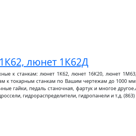
1К62, люнет 1К62Д
ые к станкам: люнет 1К62, люнет 16К20, люнет 1М63,
м к токарным станкам по Вашим чертежам до 1000 мм.
ные гайки, педаль станочная, фартук и многое другое
оссели, гидрораспределители, гидропанели и т.д. (863) 2