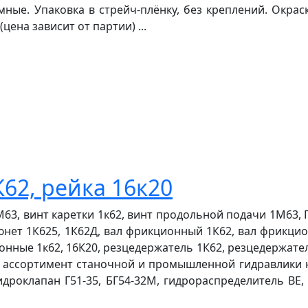
мные. Упаковка в стрейч-плёнку, без креплений. Окрас
цена зависит от партии) ...
К62, рейка 16к20
М63, винт каретки 1к62, винт продольной подачи 1М63,
, Люнет 1К625, 1К62Д, вал фрикционный 1К62, вал фрикц
нные 1к62, 16К20, резцедержатель 1К62, резцедержатель
 ассортимент станочной и промышленной гидравлики на
 гидроклапан Г51-35, БГ54-32М, гидрораспределитель ВЕ, 