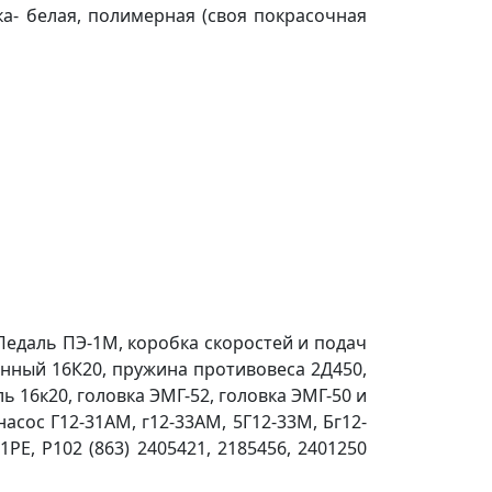
ка- белая, полимерная (своя покрасочная
 Педаль ПЭ-1М, коробка скоростей и подач
ионный 16К20, пружина противовеса 2Д450,
 16к20, головка ЭМГ-52, головка ЭМГ-50 и
сос Г12-31АМ, г12-33АМ, 5Г12-33М, Бг12-
1РЕ, Р102 (863) 2405421, 2185456, 2401250