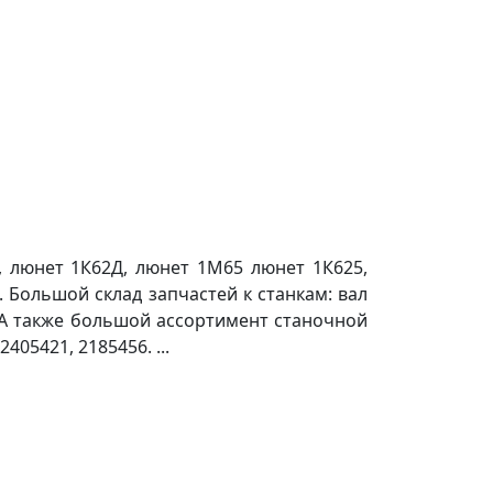
 люнет 1К62Д, люнет 1М65 люнет 1К625,
 Большой склад запчастей к станкам: вал
.А также большой ассортимент станочной
405421, 2185456. ...