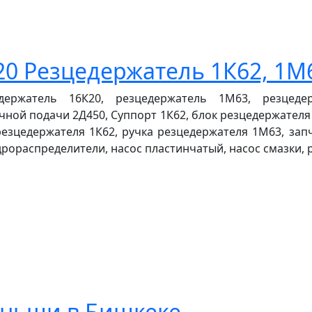
0 Резцедержатель 1К62, 1М
держатель 16К20, резцедержатель 1М63, резцедер
чной подачи 2Д450, Суппорт 1К62, блок резцедержателя 
резцедержателя 1К62, ручка резцедержателя 1М63, запча
дрораспределители, насос пластинчатый, насос смазки, рег
яньши в Бишкеке