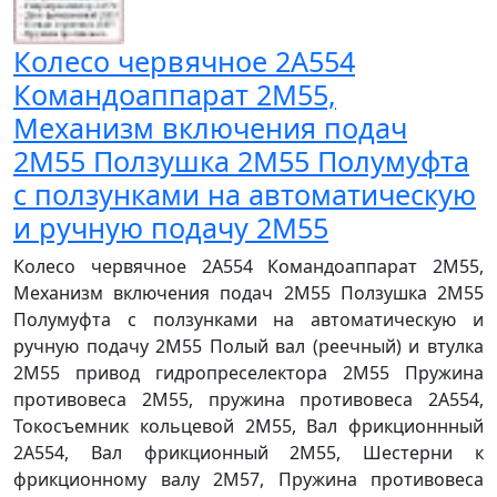
Колесо червячное 2А554
Командоаппарат 2М55,
Механизм включения подач
2М55 Ползушка 2М55 Полумуфта
с ползунками на автоматическую
и ручную подачу 2М55
Колесо червячное 2А554 Командоаппарат 2М55,
Механизм включения подач 2М55 Ползушка 2М55
Полумуфта с ползунками на автоматическую и
ручную подачу 2М55 Полый вал (реечный) и втулка
2М55 привод гидропреселектора 2М55 Пружина
противовеса 2М55, пружина противовеса 2А554,
Токосъемник кольцевой 2М55, Вал фрикционнный
2А554, Вал фрикционный 2М55, Шестерни к
фрикционному валу 2М57, Пружина противовеса