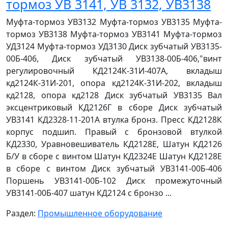
тормоз УВ 3141, УВ 3132, УВ3138
Муфта-тормоз УВ3132 Муфта-тормоз УВ3135 Муфта-
тормоз УВ3138 Муфта-тормоз УВ3141 Муфта-тормоз
УД3124 Муфта-тормоз УД3130 Диск зубчатый УВ3135-
00Б-406, Диск зубчатый УВ3138-00Б-406,"винт
регулировочный КД2124К-31И-407А, вкладыш
кд2124К-31И-201, опора кд2124К-31И-202, вкладыш
кд2128, опора кд2128 Диск зубчатый УВ3135 Вал
эксцентриковый КД2126Г в сборе Диск зубчатый
УВ3141 КД2328-11-201А втулка бронз. Пресс КД2128К
корпус подшип. Правый с бронзовой втулкой
КД2330, Уравновешиватель КД2128Е, Шатун КД2126
Б/У в сборе с винтом Шатун КД2324Е Шатун КД2128Е
в сборе с винтом Диск зубчатый УВ3141-00Б-406
Поршень УВ3141-00Б-102 Диск промежуточный
УВ3141-00Б-407 шатун КД2124 с бронзо ...
Раздел:
Промышленное оборудование