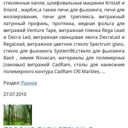
стеклянные капли, шлифовальные машинки Kristall и
Inland , марблс,а также печи для фьюзинга, печи для
моллирования, печи для триплекса, витражный
латунный профиль, протяжка, медная фольга для
витражей Venture Tape, витражная пленка Rega Lead
и Decra Led, витражная свинцовая лента DecraLed и
RegaLead, витражное цветное стекло Spectrum glass,
стекло для фьюзинга System96,стекло для фьюзинга
Baoli , химия Novacan, материалы для полимерных
(лаковых) витражей CadRam, столы для нанесения
полимерного контура CadRam CRI Marbles, ...
Раздел:
Разное
27.07.2010