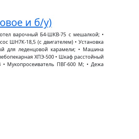
вое и б/у)
Котел варочный Б4-ШКВ-75 с мешалкой; •
ос ШН7К-18,5 (с двигателем) • Установка
ый для леденцовой карамели; • Машина
 хлебопекарная ХПЭ-500 • Шкаф расстойный
 • Мукопросеиватель ПВГ-600 М; • Дежа