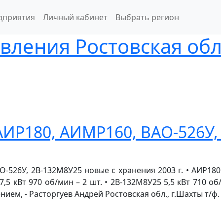
дприятия
Личный кабинет
Выбрать регион
вления Ростовская обл
АИР180, АИМР160, ВАО-526У,
-526У, 2В-132М8У25 новые с хранения 2003 г. • АИР180
У 7,5 кВт 970 об/мин – 2 шт. • 2В-132М8У25 5,5 кВт 710 
м, - Расторгуев Андрей Ростовская обл., г.Шахты т/ф. 8(