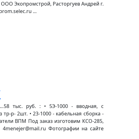
 ООО Экопромстрой, Расторгуев Андрей г.
om.selec.ru ...
7
8 тыс. руб. : • 5Э-1000 - вводная, с
тр-р- 2шт. • 23-1000 - кабельная сборка -
чатели ВПМ Под заказ изготовим КСО-285,
l: 4menejer@mail.ru Фотографии на сайте