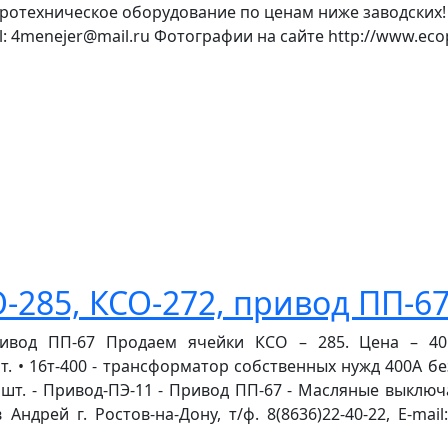
отехническое оборудование по ценам ниже заводских!
il: 4menejer@mail.ru Фотографии на сайте http://www.ecopr
285, КСО-272, привод ПП-6
ивод ПП-67 Продаем ячейки КСО – 285. Цена – 40…5
 • 16т-400 - трансформатор собственных нужд 400А без 
- 1шт. - Привод-ПЭ-11 - Привод ПП-67 - Масляные выклю
ндрей г. Ростов-на-Дону, т/ф. 8(8636)22-40-22, E-mai