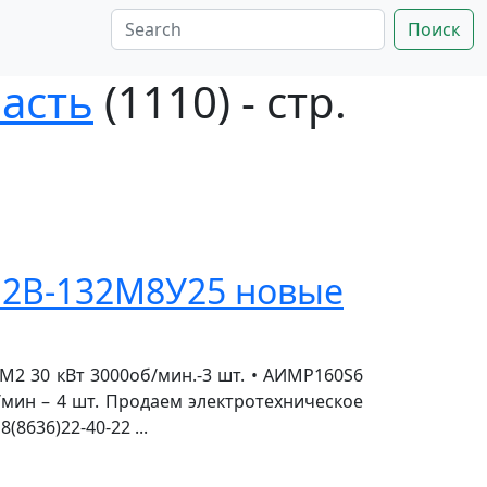
Поиск
асть
(1110) - стр.
 2В-132М8У25 новые
М2 30 кВт 3000об/мин.-3 шт. • АИМР160S6
об/мин – 4 шт. Продаем электротехническое
8636)22-40-22 ...