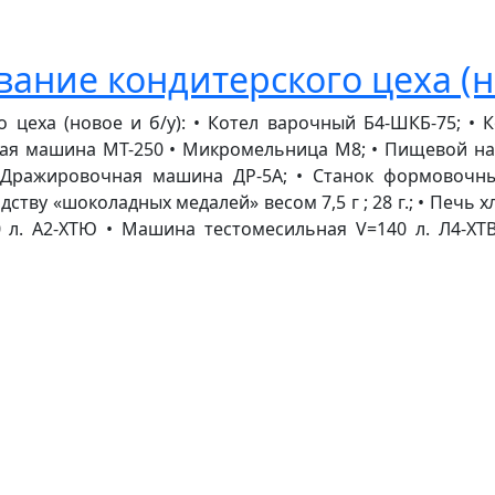
ание кондитерского цеха (но
 цеха (новое и б/у): • Котел варочный Б4-ШКБ-75; • 
щая машина МТ-250 • Микромельница М8; • Пищевой нас
 • Дражировочная машина ДР-5А; • Станок формовочн
тву «шоколадных медалей» весом 7,5 г ; 28 г.; • Печь
 л. А2-ХТЮ • Машина тестомесильная V=140 л. Л4-ХТВ