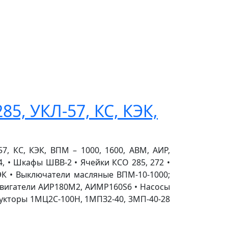
85, УКЛ-57, КС, КЭК,
7, КС, КЭК, ВПМ – 1000, 1600, АВМ, АИР,
4, • Шкафы ШВВ-2 • Ячейки КСО 285, 272 •
 КЭК • Выключатели масляные ВПМ-10-1000;
одвигатели АИР180M2, АИМР160S6 • Насосы
едукторы 1МЦ2С-100Н, 1МПЗ2-40, 3МП-40-28