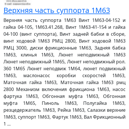
Верхняя часть суппорта 1М63
Верхняя часть суппорта 1М63 Винт 1М63-04-152 и
гайка 04-105, 1М63.41.268, Винт 1М63-41-154 и гайка
04-100 (винт суппорта), Винт задней бабки в сборе,
винт ходовой 1М63 РМЦ 2800, Винт ходовой 1М63
РМЦ 3000, диски фрикционные 1М63, Задняя бабка
1М63, клинья 1М63, Люнет неподвижный 1М63
Люнет неподвижный 1М65, Люнет неподвижный рол.
360 1М65 Люнет неподвиж 1М64, люнет подвижный
1М63, маслонасос коробки скоростей 1М63,
Маточная гайка 1М63, Маточная гайка 1М63 рмц
2800 Механизм включения фрикциона 1М63, насос
фартука 1М63, Обгонная муфта 1М63, Обгонная
муфта 1М65, Пиноль 1М63, Полугайка 1М63,
резцедержатель 1М63, Рейка 1М63, Салазки верхние
1М63, суппорт 1М63, Фартук 1М63, Вал Фрикционный
1 ...