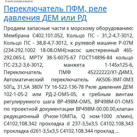
Переключатель ПФМ, реле
давления ДЕМ или РД
Продаем запасные части к морскому оборудованию:
Мембрана С402.101.052, Кольцо ПС - 31,2-4,7-3012,
Кольцо ПС - 38,8-4,7-3012, к рулевой машине Р-07М
(234-292.1002 18-08.ОМ4):насос шестеренный 465-
292.065-I, МРТУ 38-5-6075-67 ГОСТ14896-84 кольцо
ПС-23,2-3,6-3012, манжета 1-145х125-6,
Переключатель ПМФ 45222222/Х1-Д4М3,
Автоматический переключатель АК50Б-3МГ-0М3
50Гц, 31,5А 380V ТУ 16-522-136-78 Реле давления ДЕМ
102-1-05-2 или РД-2-ОМ5-05, к гребным винтам
регулируемого шага ВР-498М-ОМ5, ВР498М-01-ОМ5
по проектной документации ВР498М-00.00.00,клапан
редукционный (Рном-10МПа, Q ном-1000 л/мин),
С4102.108.342 прокладка d 237-3,5х3,5 С4102.108.343
прокладка d261-3,5х3,5 С4102.108.344 проклад ...