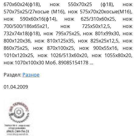
670х60х24(ф18), нож 550х70х25 (ф18), нож
570х75х25/27косые (М16), нож 575х70х20косые(М16),
нож 590х60х16(ф14), нож 625/310х60х25, нож
700/500/186х65х21, нож 725х50х12,5, нож
732х74х18(ф18), нож 795х75х25, нож 801х99х30, нож
800х120х36, нож 810х125х35, нож 825х25х12,5, нож
860х75х25, нож 870х100х25, нож 900х55х16, нож
1010х120х25, нож 1026/513х60х20, нож 1055х80х20,
нож 1070х100х30 Моб. 89085154178 ...
Раздел:
Разное
01.04.2009