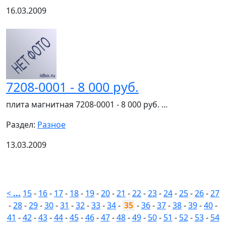
16.03.2009
7208-0001 - 8 000 руб.
плита магнитная 7208-0001 - 8 000 руб. ...
Раздел:
Разное
13.03.2009
<
...
15
-
16
-
17
-
18
-
19
-
20
-
21
-
22
-
23
-
24
-
25
-
26
-
27
-
28
-
29
-
30
-
31
-
32
-
33
-
34
-
35
-
36
-
37
-
38
-
39
-
40
-
41
-
42
-
43
-
44
-
45
-
46
-
47
-
48
-
49
-
50
-
51
-
52
-
53
-
54