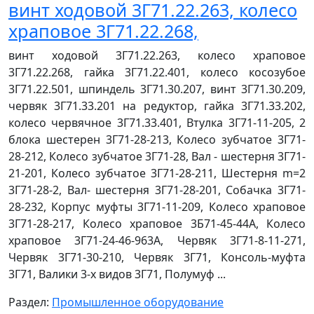
винт ходовой 3Г71.22.263, колесо
храповое 3Г71.22.268,
винт ходовой 3Г71.22.263, колесо храповое
3Г71.22.268, гайка 3Г71.22.401, колесо косозубое
3Г71.22.501, шпиндель 3Г71.30.207, винт 3Г71.30.209,
червяк 3Г71.33.201 на редуктор, гайка 3Г71.33.202,
колесо червячное 3Г71.33.401, Втулка 3Г71-11-205, 2
блока шестерен 3Г71-28-213, Колесо зубчатое 3Г71-
28-212, Колесо зубчатое 3Г71-28, Вал - шестерня 3Г71-
21-201, Колесо зубчатое 3Г71-28-211, Шестерня m=2
3Г71-28-2, Вал- шестерня 3Г71-28-201, Собачка 3Г71-
28-232, Корпус муфты 3Г71-11-209, Колесо храповое
3Г71-28-217, Колесо храповое 3Б71-45-44А, Колесо
храповое 3Г71-24-46-963А, Червяк 3Г71-8-11-271,
Червяк 3Г71-30-210, Червяк 3Г71, Консоль-муфта
3Г71, Валики 3-х видов 3Г71, Полумуф ...
Раздел:
Промышленное оборудование