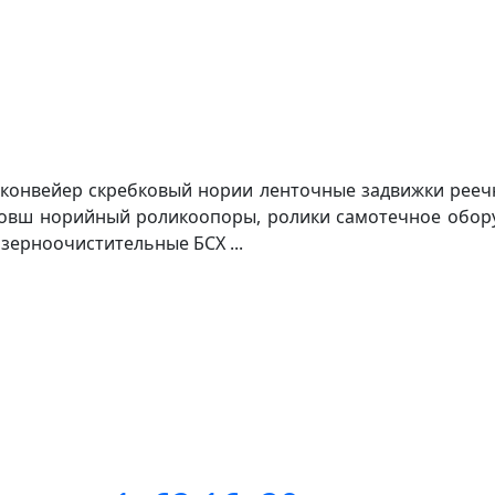
конвейер скребковый нории ленточные задвижки реечн
 ковш норийный роликоопоры, ролики самотечное обор
зерноочистительные БСХ ...