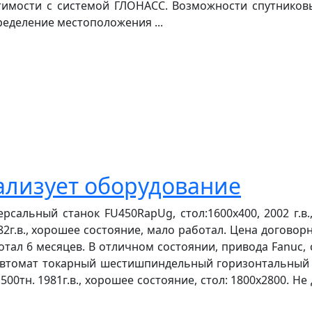
имости с системой ГЛОНАСС. Возможности спутниковых 
ределение местоположения ...
ализует оборудование
альный станок FU450RapUg, стол:1600х400, 2002 г.в.,
2г.в., хорошее состояние, мало работал. Цена догов
аботал 6 месяцев. В отличном состоянии, привода Fanuc, 
томат токарный шестишпиндельный горизонтальный прут
.500тн. 1981г.в., хорошее состояние, стол: 1800х2800. Н