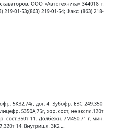
скаваторов. ООО «Автотехника» 344018 г.
) 219-01-53;(863) 219-01-54; Факс: (863) 218-
офр. 5К32,74г, дог. 4. Зубофр. ЕЗС 249.350,
Шлицефр. 5350А,75г, хор. сост, не экспл.120т
ор. сост,350т 11. Долбёжн. 7М450,71 г, мин.
,320т 14. Внутришл. 3К2 ...