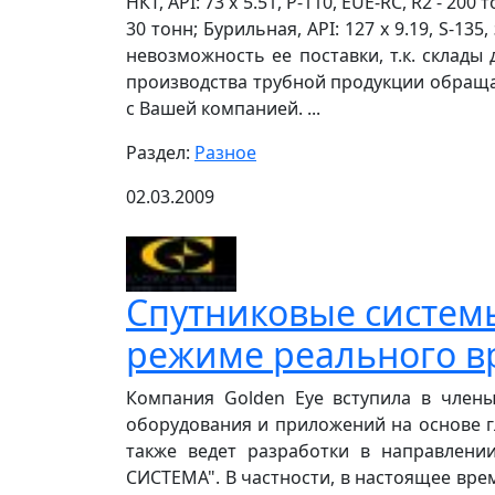
НКТ, API: 73 х 5.51, P-110, EUE-RC, R2 - 200 
30 тонн; Бурильная, API: 127 х 9.19, S-1
невозможность ее поставки, т.к. склад
производства трубной продукции обраща
с Вашей компанией. ...
Раздел:
Разное
02.03.2009
Спутниковые систем
режиме реального 
Компания Golden Eye вступила в член
оборудования и приложений на основе г
также ведет разработки в направле
СИСТЕМА". В частности, в настоящее вре