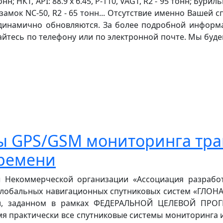
тонн; НКТ, API: 88.9 х 6.45, P-110, VAGT, R2 - 95 тонн; Буриль
35, замок NC-50, R2 - 65 тонн... Отсутствие именно Ваше
ы динамично обновляются. За более подробной инфор
йтесь по телефону или по электронной почте. Мы буд
ы GPS/GSM мониторинга тра
времени
ы Некоммерческой организации «Ассоциация разработ
лобальных навигационных спутниковых систем «ГЛОНА
нии, заданном в рамках ФЕДЕРАЛЬНОЙ ЦЕЛЕВОЙ П
мя практически все спутниковые системы мониторинга