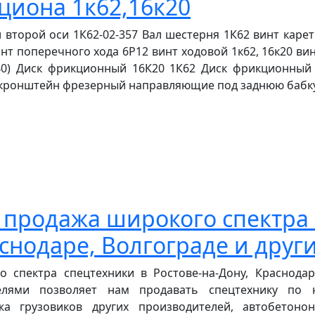
циона 1к62,16к20
 второй оси 1К62-02-357 Вал шестерня 1К62 винт каретк
нт поперечного хода 6Р12 винт ходовой 1к62, 16к20 вин
40) Диск фрикционный 16К20 1К62 Диск фрикционный 
 кронштейн фрезерный направляющие под заднюю бабку 1
 продажа широкого спектра
снодаре, Волгограде и други
 спектра спецтехники в Ростове-на-Дону, Краснодаре
ителями позволяет нам продавать спецтехнику по
а грузовиков других производителей, автобетоно