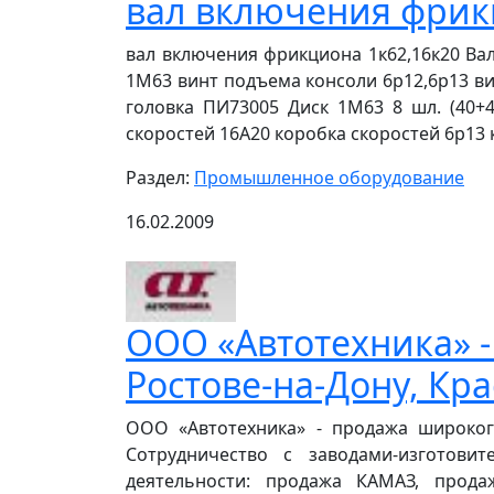
вал включения фрик
вал включения фрикциона 1к62,16к20 Вал
1М63 винт подъема консоли 6р12,6р13 ви
головка ПИ73005 Диск 1М63 8 шл. (40+
скоростей 16А20 коробка скоростей 6р13
Раздел:
Промышленное оборудование
16.02.2009
ООО «Автотехника» -
Ростове-на-Дону, Кра
ООО «Автотехника» - продажа широкого
Сотрудничество с заводами-изготов
деятельности: продажа КАМАЗ, продаж