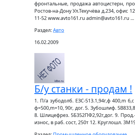
фронтальные, продажа автоцистерн, прод
Ростов-на-Дону Ул.Текучёва д.234, офис 1204 
11-52 www.avto161.ru admin@avto161.ru ...
Раздел:
Авто
16.02.2009
Б/у станки - продам !
1. П/а зубодолб. ЕЗС-513.1,94г,ф 400,m 6,с
ф=500,m=10, 90г, дог. 5. Зубошлиф. 5В833,85
8. Шлицефрез. 5Б352ПФ2,92г,дог. 9. Прод.-с
износ, в раб. сост, 250т 12. Круглошл. 3М
Раздел:
Промышленное оборудование