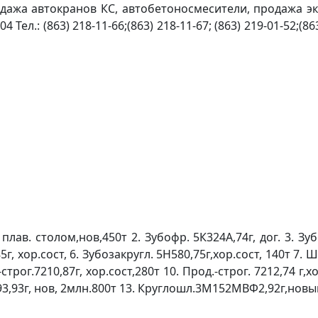
ажа автокранов КС, автобетоносмесители, продажа эк
Тел.: (863) 218-11-66;(863) 218-11-67; (863) 219-01-52;(863
 плав. столом,нов,450т 2. Зубофр. 5К324А,74г, дог. 3. Зуб
г, хор.сост, 6. Зубозакругл. 5Н580,75г,хор.сост, 140т 7. 
трог.7210,87г, хор.сост,280т 10. Прод.-строг. 7212,74 г,х
193,93г, нов, 2млн.800т 13. Круглошл.3М152МВФ2,92г,новый