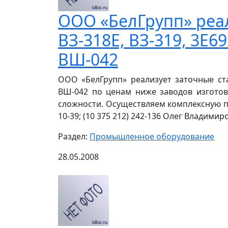
ООО «БелГрупп» реал
ВЗ-318Е, ВЗ-319, 3Е69
ВШ-042
ООО «БелГрупп» реализует заточные станк
ВШ-042 по ценам ниже заводов изгото
сложности. Осуществляем комплексную пос
10-39; (10 375 212) 242-136 Олег Владимиро
Раздел:
Промышленное оборудование
28.05.2008