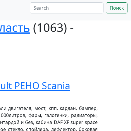
Поиск
ласть
(1063) -
lt РЕНО Scania
али двигателя, мост, кпп, кардан, бампер,
1000литров, фары, галогенки, радиаторы,
 интардой и без, кабина DAF XF super space
овое стекло, спойлера, дефлектор, боковая