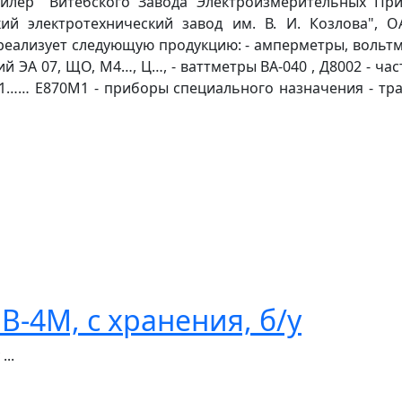
илер "Витебского Завода Электроизмерительных Пр
й электротехнический завод им. В. И. Козлова", О
реализует следующую продукцию: - амперметры, вольт
ЭА 07, ЩО, М4…, Ц…, - ваттметры ВА-040 , Д8002 - част
М1…… Е870М1 - приборы специального назначения - тр
-4М, с хранения, б/у
..