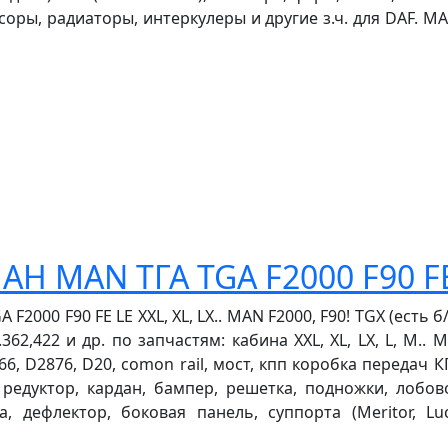
соры, радиаторы, интеркулеры и другие з.ч. для DAF. МАН
АН MAN ТГА TGA F2000 F90 F
000 F90 FE LE XXL, XL, LX.. MAN F2000, F90! TGX (есть б/у 
 19.362,422 и др. по запчастям: кабина XXL, XL, LX, L, M.
6, D2876, D20, comon rail, мост, кпп коробка передач КП
 редуктор, кардан, бампер, решетка, подножки, лобо
, дефлектор, боковая панель, суппорта (Meritor, Lu