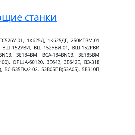
ющие станки
С526У-01, 1К625Д, 1К625ДГ, 250ИТВМ.01,
0, ВШ-152УВИ, ВШ-152УВИ-01, ВШ-152РВИ,
ВNC3, 3Е184ВМ, ВСА-184ВNC3, 3Е185ВМ,
0), ОРША-60120, 3Е642, 3Е642Е, ВЗ-318,
), ВС-Б35ПФ2-02, 53В05ПВ(53А05), 5Б310П,