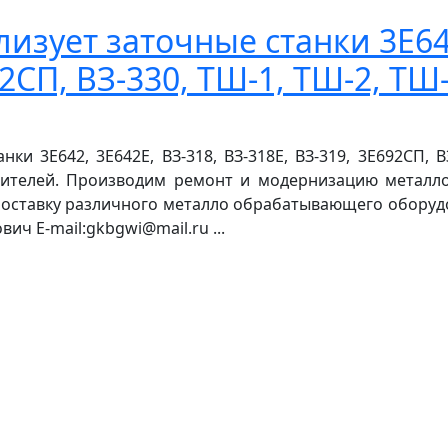
изует заточные станки 3Е642
2СП, ВЗ-330, ТШ-1, ТШ-2, ТШ-
и 3Е642, 3Е642Е, ВЗ-318, ВЗ-318Е, ВЗ-319, 3Е692СП, ВЗ
вителей. Производим ремонт и модернизацию метал
тавку различного металло обрабатывающего оборудовани
вич E-mail:gkbgwi@mail.ru ...