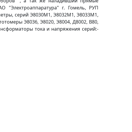
иборов" , а так же наладивший прямые
АО "Электроаппаратура" г. Гомель, РУП
метры, серий Э8030М1, Э8032М1, Э8033М1,
отомеры Э8036, Э8020, Э8004, Д8002, В80,
ансформаторы тока и напряжения серий:-