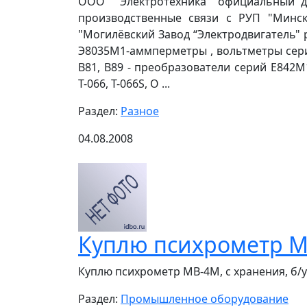
ООО "”Электротехника" официальный д
производственные связи с РУП "Мински
"Могилёвский Завод “Электродвигатель" 
Э8035М1-аммперметры , вольтметры серий 
В81, В89 - преобразователи серий Е842
Т-066, Т-066S, О ...
Раздел:
Разное
04.08.2008
Куплю психрометр МВ
Куплю психрометр МВ-4М, с хранения, б/у .
Раздел:
Промышленное оборудование