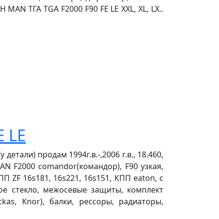
 MAN ТГА TGA F2000 F90 FE LE XXL, XL, LX..
E LE
детали) продам 1994г.в.-,2006 г.в., 18.460,
. MAN F2000 comandor(командор), F90 узкая,
П ZF 16s181, 16s221, 16s151, КПП eaton, с
вое стекло, межосевые защиты, комплект
ckas, Knor), балки, рессоры, радиаторы,