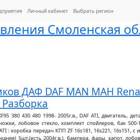
дприятия
Личный кабинет
Выбрать регион
вления Смоленская об
иков ДАФ DAF MAN МАН Renau
. Разборка
5 380 430 480 1998- 2005г.в., DAF ATI, двигатель, дет
ножки, лобовое стекло, комплект спойлеров, бак 500-
 ATI : коробка передач КПП ZF 16s181, 16s221, 16s151, с
едняя) 5шт.(есть 2004г.в.), бампера, фары, капот, лоб