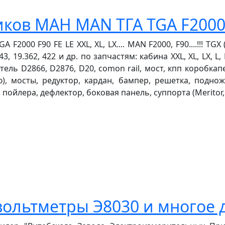
иков МАН MAN ТГА TGA F2000 
000 F90 FE LE XXL, XL, LX.... MAN F2000, F90....!!! TGX (
 343, 19.362, 422 и др. по запчастям: кабина XXL, XL, LX,
гатель D2866, D2876, D20, comon rail, мост, кпп коробк
ю), мосты, редуктор, кардан, бампер, решетка, подно
пойлера, дефлектор, боковая панель, суппорта (Meritor,
ольтметры Э8030 и многое 