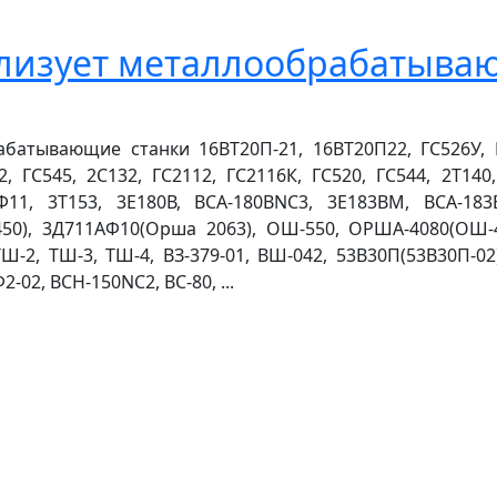
лизует металлообрабатыва
атывающие станки 16ВТ20П-21, 16ВТ20П22, ГС526У, Г
, ГС545, 2С132, ГС2112, ГС2116К, ГС520, ГС544, 2Т14
Ф11, 3Т153, 3Е180В, ВСА-180ВNC3, 3Е183ВМ, ВСА-183
0), 3Д711АФ10(Орша 2063), ОШ-550, ОРША-4080(ОШ-40
 ТШ-2, ТШ-3, ТШ-4, ВЗ-379-01, ВШ-042, 53В30П(53В30П-02
-02, ВСН-150NC2, ВС-80, ...