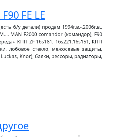
F90 FE LE
есть б/у детали) продам 1994г.в.-,2006г.в.,
 L, M.... MAN F2000 comandor (командор), F90
апередач КПП ZF 16s181, 16s221,16s151, КПП
жки, лобовое стекло, межосевые защиты,
 Luckas, Knor), балки, рессоры, радиаторы,
другое