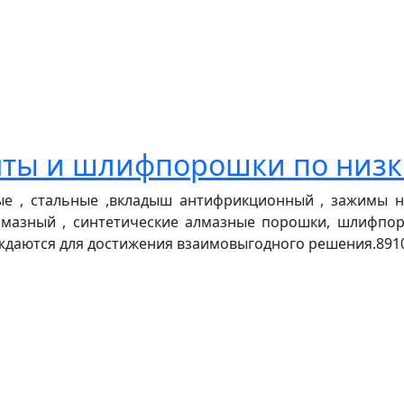
нты и шлифпорошки по низ
 , стальные ,вкладыш антифрикционный , зажимы на 
лмазный , синтетические алмазные порошки, шлифпо
уждаются для достижения взаимовыгодного решения.89107