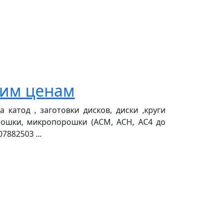
ким ценам
катод , заготовки дисков, диски ,круги
рошки, микропорошки (АСМ, АСН, АС4 до
882503 ...