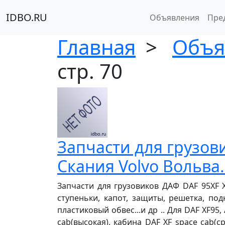
IDBO.RU
Объявления
Пре
Главная
>
Объя
стр. 70
Запчасти для грузов
Скания Volvo Вольва
Запчасти для грузовиков ДАФ DAF 95XF XF9
ступеньки, капот, защиты, решетка, под
пластиковый обвес...и др .. Для DAF XF95,
cab(высокая), кабина DAF XF space cab(ср