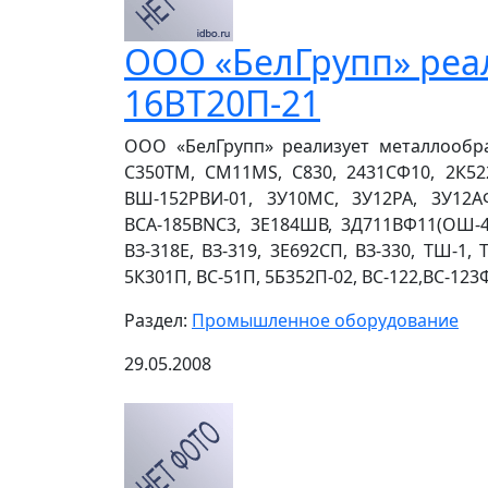
ООО «БелГрупп» реа
16ВТ20П-21
ООО «БелГрупп» реализует металлообраб
С350ТМ, СМ11МS, С830, 2431СФ10, 2К522
ВШ-152РВИ-01, 3У10МС, 3У12РА, 3У12А
ВСА-185ВNC3, 3Е184ШВ, 3Д711ВФ11(ОШ-45
ВЗ-318Е, ВЗ-319, 3Е692СП, ВЗ-330, ТШ-1,
5К301П, ВС-51П, 5Б352П-02, ВС-122,ВС-123Ф2
Раздел:
Промышленное оборудование
29.05.2008