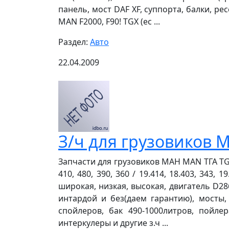
панель, мост DAF XF, суппорта, балки, рес
MAN F2000, F90! TGX (ес ...
Раздел:
Авто
22.04.2009
З/ч для грузовиков М
Запчасти для грузовиков МАН MAN ТГА TGA F2
410, 480, 390, 360 / 19.414, 18.403, 343,
широкая, низкая, высокая, двигатель D286
интардой и без(даем гарантию), мосты,
спойлеров, бак 490-1000литров, пойлера
интеркулеры и другие з.ч ...