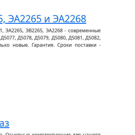
, ЭА2265 и ЭА2268
1, ЭА2265, ЭВ2265, ЭА2268 - современные
Д5077, Д5078, Д5079, Д5080, Д5081, Д5082,
лько новые. Гарантия. Сроки поставки -
аз
ла. Основные комплектующие для нашего