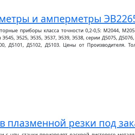
метры и амперметры ЭВ2265
торные приборы класса точности 0,2-0,5: М2044, М205
545, Э525, Э535, Э537, Э539, Э538, серии Д5075, Д5076, 
100, Д5101, Д5102, Д5103. Цены от Производителя. То
в плазменной резки под зак
и с чпу, станки производят раскрой листового метал