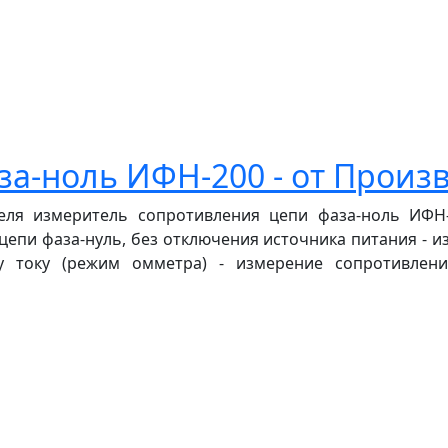
а-ноль ИФН-200 - от Произ
еля измеритель сопротивления цепи фаза-ноль ИФН-2
цепи фаза-нуль, без отключения источника питания - 
у току (режим омметра) - измерение сопротивлен