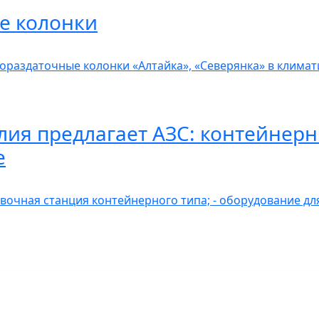
е колонки
ораздаточные колонки «Алтайка», «Северянка» в клима
ия предлагает АЗС: контейнер
е
вочная станция контейнерного типа; - оборудование дл