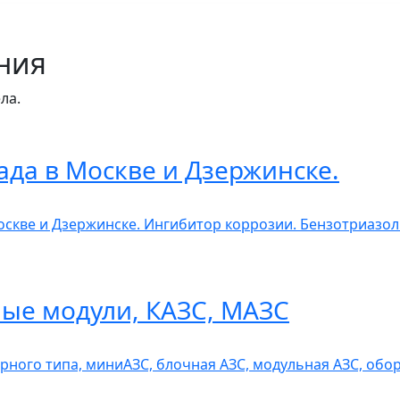
ния
ла.
ада в Москве и Дзержинске.
Москве и Дзержинске. Ингибитор коррозии. Бензотриазо
ые модули, КАЗС, МАЗС
рного типа, миниАЗС, блочная АЗС, модульная АЗС, обо