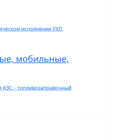
тическом исполнении УХЛ.
ные, мобильные,
я АЗС; - топливозаправочный