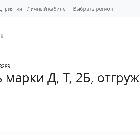
дприятия
Личный кабинет
Выбрать регион
89
8289
 марки Д, Т, 2Б, отгру