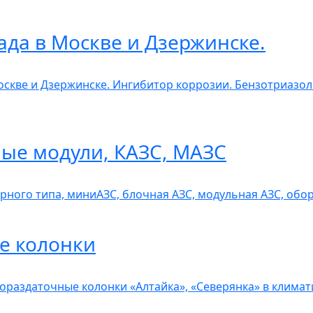
ада в Москве и Дзержинске.
Москве и Дзержинске. Ингибитор коррозии. Бензотриазо
ые модули, КАЗС, МАЗС
рного типа, миниАЗС, блочная АЗС, модульная АЗС, обо
е колонки
ораздаточные колонки «Алтайка», «Северянка» в клима