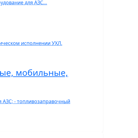
рудование для АЗС…
тическом исполнении УХЛ.
ные, мобильные,
я АЗС; - топливозаправочный