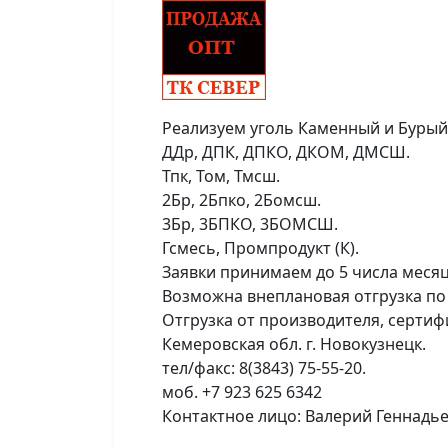
Реализуем уголь Каменный и Бурый д
ДДр, ДПК, ДПКО, ДКОМ, ДМСШ.
Тпк, Том, Тмсш.
2Бр, 2Бпко, 2Бомсш.
3Бр, 3БПКО, 3БОМСШ.
Гсмесь, Промпродукт (К).
Заявки принимаем до 5 числа меся
Возможна внеплановая отгрузка по 
Отгрузка от производителя, сертиф
Кемеровская обл. г. Новокузнецк.
тел/факс: 8(3843) 75-55-20.
моб. +7 923 625 6342
Контактное лицо: Валерий Геннадье