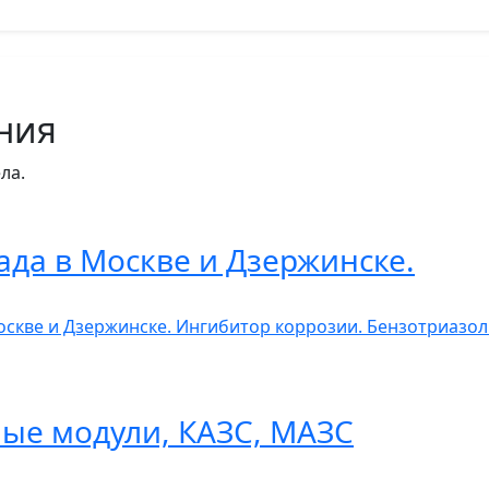
ния
ла.
ада в Москве и Дзержинске.
Москве и Дзержинске. Ингибитор коррозии. Бензотриазо
ые модули, КАЗС, МАЗС