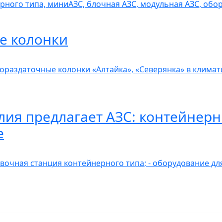
рного типа, миниАЗС, блочная АЗС, модульная АЗС, обо
е колонки
ораздаточные колонки «Алтайка», «Северянка» в клима
ия предлагает АЗС: контейнер
е
вочная станция контейнерного типа; - оборудование дл