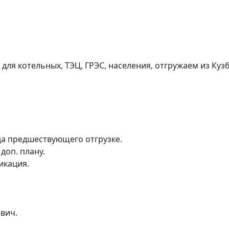
ля котельных, ТЭЦ, ГРЭС, населения, отгружаем из Кузб
ца предшествующего отгрузке.
доп. плану.
икация.
вич.