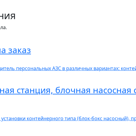
ния
ла.
а заказ
итель персональных АЗС в различных вариантах: контей
ная станция, блочная насосная 
 установки контейнерного типа (блок-бокс насосный), 