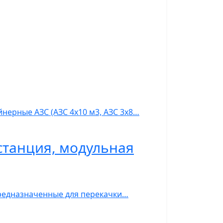
нерные АЗС (АЗС 4х10 м3, АЗС 3х8…
станция, модульная
предназначенные для перекачки…