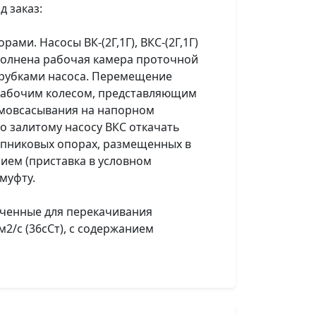
 заказ:
и. Насосы ВК-(2Г,1Г), ВКС-(2Г,1Г)
ыполнена рабочая камера проточной
трубками насоса. Перемещение
 рабочим колесом, представляющим
амовсасывания на напорном
о залитому насосу ВКС откачать
ипниковых опорах, размещенных в
ием (приставка в условном
муфту.
наченные для перекачивания
2/с (36сСт), с содержанием