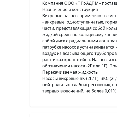
Компания ООО «ППУАДПМ» поставит н
Назначение и конструкция
Вихревые насосы применяют в систе
- вихревые, одноступенчатые, гор
части, представляющая собой кол
жидкой среды по кольцевому канал
собой диск с радиальными лопатка
патрубке насосов устанавливается
воздух из всасывающего трубопров
расточках кронштейна. Насосы изг
обозначении насоса -2Г или 1Г). П
Перекачиваемая жидкость
Насосы вихревые ВК-(2Г,1Г), ВКС-(2
нейтральных, слабоагрессивных, вр
твердых включений, не более 0,01% 