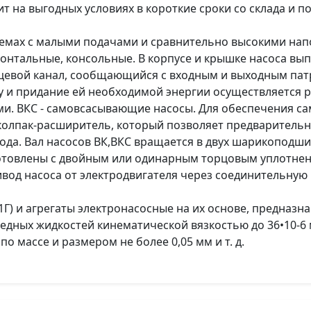
а выгодных условиях в короткие сроки со склада и под
мах с малыми подачами и сравнительно высокими напорам
изонтальные, консольные. В корпусе и крышке насоса в
ьцевой канал, сообщающийся с входным и выходным па
у и придание ей необходимой энергии осуществляется
ми. ВКС - самовсасывающие насосы. Для обеспечения с
 колпак-расширитель, который позволяет предварительн
ода. Вал насосов ВК,ВКС вращается в двух шарикоподш
отовлены с двойным или одинарным торцовым уплотнен
ривод насоса от электродвигателя через соединительную 
Г,1Г) и агрегаты электронасосные на их основе, предназ
едных жидкостей кинематической вязкостью до 36•10-6 м
по массе и размером не более 0,05 мм и т. д.