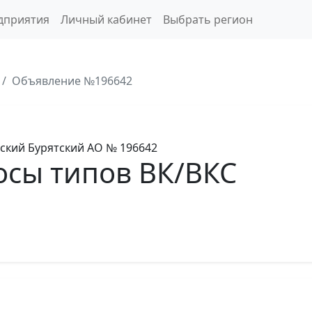
дприятия
Личный кабинет
Выбрать регион
Объявление №196642
ский Бурятский АО
№ 196642
осы типов ВК/ВКС