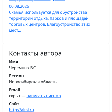
06.08.2026
Скамья используется для обустройства
территорий отдыха, парков и площадей,
торговых центров. Благоустройство этих
мест…
Контакты автора
Имя
Черемных В.С.
Регион
Новосибирская область
Email
скрыт —
написать письмо
Сайт
http://altsi.ru