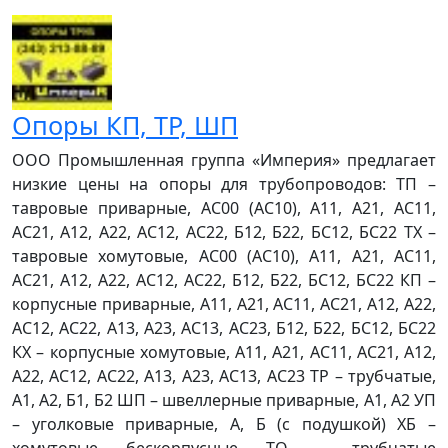
Опоры КП, ТР, ШП
ООО Промышленная группа «Империя» предлагает
низкие цены на опоры для трубопроводов: ТП –
тавровые приварные, АС00 (АС10), А11, А21, АС11,
АС21, А12, А22, АС12, АС22, Б12, Б22, БС12, БС22 ТХ –
тавровые хомутовые, АС00 (АС10), А11, А21, АС11,
АС21, А12, А22, АС12, АС22, Б12, Б22, БС12, БС22 КП –
корпусные приварные, А11, А21, АС11, АС21, А12, А22,
АС12, АС22, А13, А23, АС13, АС23, Б12, Б22, БС12, БС22
КХ – корпусные хомутовые, А11, А21, АС11, АС21, А12,
А22, АС12, АС22, А13, А23, АС13, АС23 ТР – трубчатые,
А1, А2, Б1, Б2 ШП – швеллерные приварные, А1, А2 УП
– уголковые приварные, А, Б (с подушкой) ХБ –