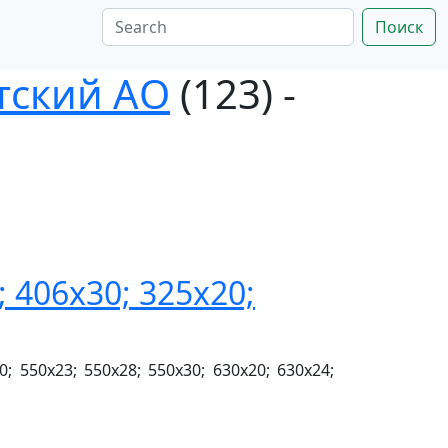
Поиск
тский АО
(123) -
 406х30; 325х20;
; 550х23; 550х28; 550х30; 630х20; 630х24;