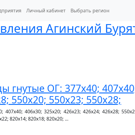
дприятия
Личный кабинет
Выбрать регион
вления Агинский Буря
 гнутые ОГ: 377х40; 407х40;
8; 550х20; 550х23; 550х28;
407х40; 406х30; 325х20; 426х23; 426х24; 426х28; 550х20
22; 820х14; 820х18; 820х20; ...