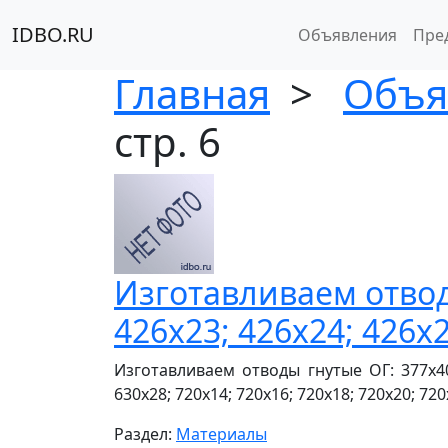
IDBO.RU
Объявления
Пре
Главная
>
Объя
стр. 6
Изготавливаем отводы
426х23; 426х24; 426х2
Изготавливаем отводы гнутые ОГ: 377х40; 
630х28; 720х14; 720х16; 720х18; 720х20; 720х
Раздел:
Материалы