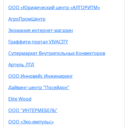
ООО «Юридический центр «АЛГОРИТМ»
АгроПромЦентр
Экомания интернет-магазин
Граффити портал VIVACITY
Супермаркет Внутрипольных Конвекторов
Артель ЛТД
ООО Инновейс Инжиниринг
Дайвинг-центр "Посейдон"
Elite Wood
ООО "ИНТЕРМЕБЕЛЬ"
ООО «Эко-импульс»