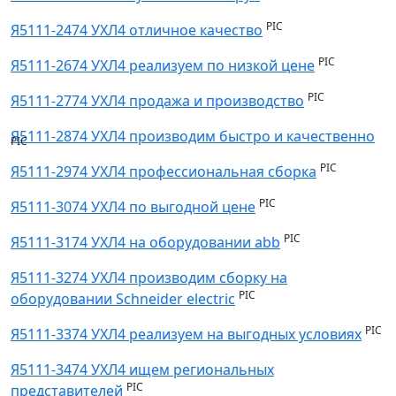
PIC
Я5111-2474 УХЛ4 отличное качество
PIC
Я5111-2674 УХЛ4 реализуем по низкой цене
PIC
Я5111-2774 УХЛ4 продажа и производство
Я5111-2874 УХЛ4 производим быстро и качественно
PIC
PIC
Я5111-2974 УХЛ4 профессиональная сборка
PIC
Я5111-3074 УХЛ4 по выгодной цене
PIC
Я5111-3174 УХЛ4 на оборудовании abb
Я5111-3274 УХЛ4 производим сборку на
PIC
оборудовании Schneider electric
PIC
Я5111-3374 УХЛ4 реализуем на выгодных условиях
Я5111-3474 УХЛ4 ищем региональных
PIC
представителей