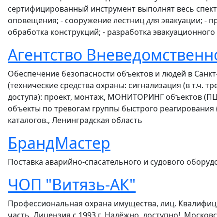
сертифицированный инструмент выполнят весь спектр
оповещения; - сооружение лестниц для эвакуации; - 
обработка конструкций; - разработка эвакуационного
Агентство Вневедомственн
Обеспечение безопасности объектов и людей в Санкт-П
(технические средства охраны: сигнализация (в т.ч. 
доступа): проект, монтаж, МОНИТОРИНГ объектов (ПЦН
объекты по тревогам группы быстрого реагирования (Г
каталогов., Ленинградская область
БрандМастер
Поставка аварийно-спасательного и судового оборудо
ЧОП "Витязь-АК"
Профессиональная охрана имущества, лиц. Квалифиц
часть. Лицензия с 1993 г. Надёжно, доступно!, Москов