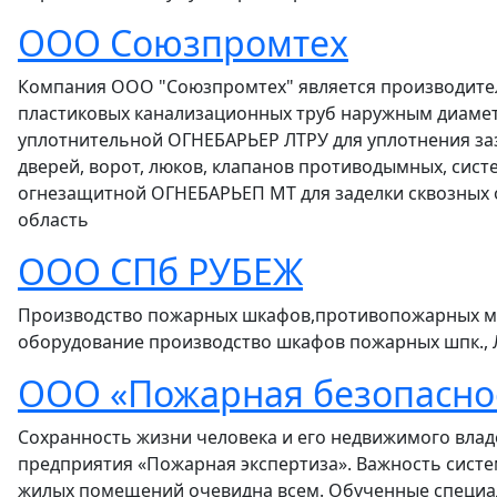
ООО Союзпромтех
Компания ООО "Союзпромтех" является производит
пластиковых канализационных труб наружным диаме
уплотнительной ОГНЕБАРЬЕР ЛТРУ для уплотнения з
дверей, ворот, люков, клапанов противодымных, си
огнезащитной ОГНЕБАРЬЕП МТ для заделки сквозных о
область
ООО СПб РУБЕЖ
Производство пожарных шкафов,противопожарных м
оборудование производство шкафов пожарных шпк., 
ООО «Пожарная безопасно
Сохранность жизни человека и его недвижимого влад
предприятия «Пожарная экспертиза». Важность сист
жилых помещений очевидна всем. Обученные специ