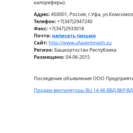
калориферы).
Адрес:
450001, Россия, г.Уфа, ул.Комсомол
Телефон:
+7(347)2947240
Факс:
+7(347)2933018
Почта:
написать письмо
Сайт:
http://www.ufaventmash.su
Регион:
Башкортостан Республика
Размещено:
04-06-2015
Последение объявления ООО Предприят
Продам вентиляторы ВЦ 14-46,ВВД,ВКР,ВД