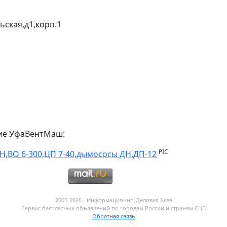
ьская,д1,корп.1
ие УфаВентМаш:
PIC
Н,ВО 6-300,ЦП 7-40,дымососы ДН,ДП-12
2005-2026 - Информационнo-Деловая База
Сервис бесплатных объявлений по городам России и странам СНГ.
Обратная связь