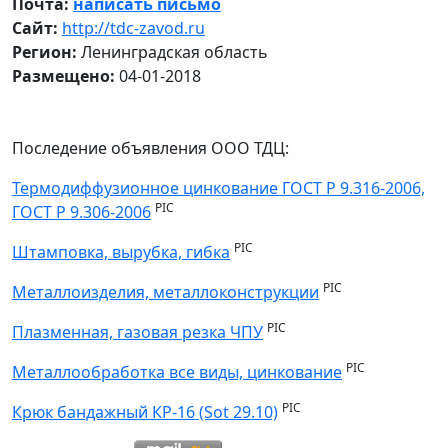
Почта:
написать письмо
Сайт:
http://tdc-zavod.ru
Регион:
Ленинградская область
Размещено:
04-01-2018
Последение объявления ООО ТДЦ:
Термодиффузионное цинкование ГОСТ Р 9.316-2006,
PIC
ГОСТ Р 9.306-2006
PIC
Штамповка, вырубка, гибка
PIC
Металлоизделия, металлоконструкции
PIC
Плазменная, газовая резка ЧПУ
PIC
Металлообработка все виды, цинкование
PIC
Крюк бандажный КР-16 (Sot 29.10)