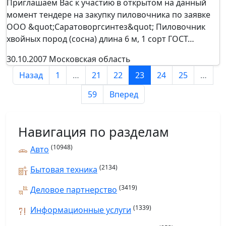
Приглашаем Вас к участию в открытом на данный
момент тендере на закупку пиловочника по заявке
ООО &quot;Саратоворгсинтез&quot; Пиловочник
хвойных пород (сосна) длина 6 м, 1 сорт ГОСТ…
30.10.2007
Московская область
Назад
1
…
21
22
23
24
25
…
59
Вперед
Навигация по разделам
(10948)
Авто
(2134)
Бытовая техника
(3419)
Деловое партнерство
(1339)
Информационные услуги