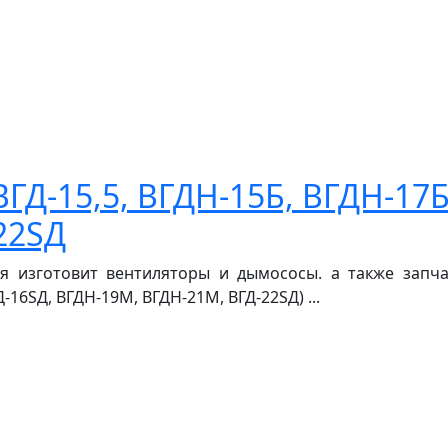
ВГД-15,5, ВГДH-15Б, ВГДH-17Б
22SД
я изготовит вентиляторы и дымососы. а также запча
ГД-16SД, ВГДH-19М, ВГДH-21М, ВГД-22SД) ...