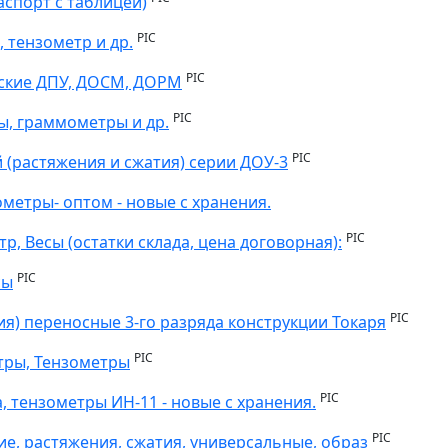
аспорт с таблицей)
PIC
 тензометр и др.
PIC
ские ДПУ, ДОСМ, ДОРМ
PIC
ы, граммометры и др.
PIC
(растяжения и сжатия) серии ДОУ-3
етры- оптом - новые с хранения.
PIC
, Весы (остатки склада, цена договорная):
PIC
сы
PIC
я) переносные 3-го разряда конструкции Токаря
PIC
тры, Тензометры
PIC
 тензометры ИН-11 - новые с хранения.
PIC
, растяжения, сжатия, универсальные, образ