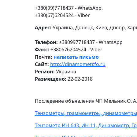
+380(99)7718437 - WhatsApp,
+380(67)6204524 - Viber
Адрес:
Украина, Донецк, Киев, Днепр, Харь
Телефон:
+380997718437 - WhatsApp
Факс:
+380676204524 - Viber
Почта:
написать письмо
Сайт:
http://dinamometr.fo.ru
Регион:
Украина
Размещено:
22-02-2018
Последение объявления ЧП Мельник О. А.
Тензометры, граммометры, динамометры,
Тензометр ИН-643, ИН-11, Динамометр, Г