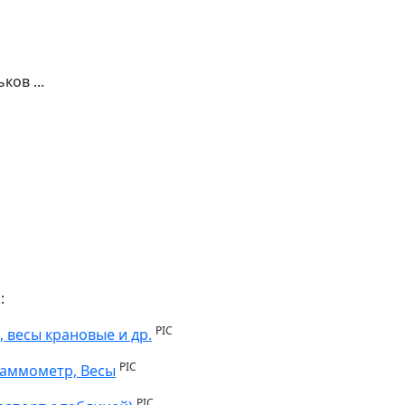
ков ...
:
PIC
 весы крановые и др.
PIC
раммометр, Весы
PIC