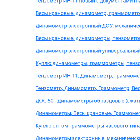
Тензометр ИН-11 новый с документами (п
Весы крановые, динамометр, граммометр,
Динамометр электронный ДОУ, механиче
Весы крановые, динамометры, тензометр
Динамометр электронный универсальный 
Куплю динамометры, граммометры, тензом
Тензометр ИН-11, Динамометр, Граммометр
Тензометр, Динамометр, Граммометр, Ве
ДОС-50 - Динамометры образцовые (сжати
Динамометры, Весы крановые, Граммоме
Куплю оптом граммометры часового типа,
Динамометры электронные, механиченские