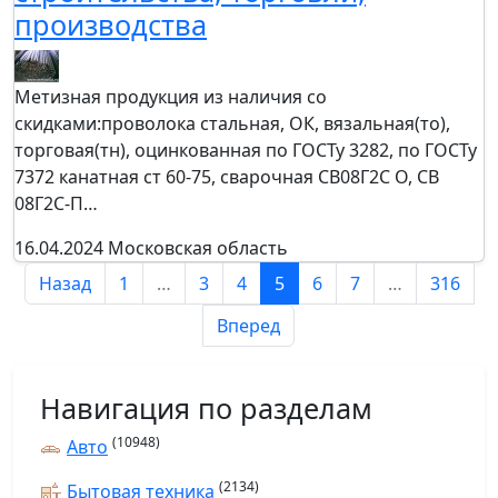
производства
Метизная продукция из наличия со
скидками:проволока стальная, ОК, вязальная(то),
торговая(тн), оцинкованная по ГОСТу 3282, по ГОСТу
7372 канатная ст 60-75, сварочная СВ08Г2С О, СВ
08Г2С-П…
16.04.2024
Московская область
Назад
1
…
3
4
5
6
7
…
316
Вперед
Навигация по разделам
(10948)
Авто
(2134)
Бытовая техника